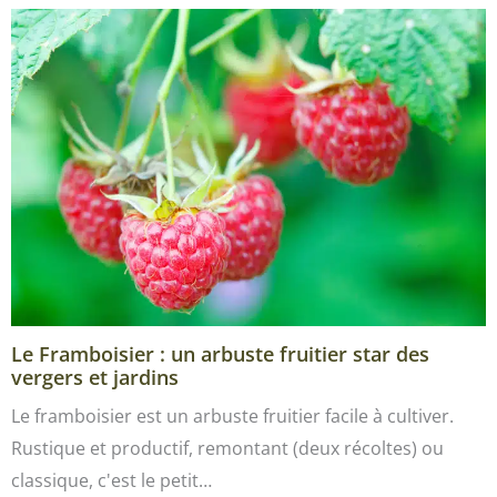
Le Framboisier : un arbuste fruitier star des
vergers et jardins
Le framboisier est un arbuste fruitier facile à cultiver.
Rustique et productif, remontant (deux récoltes) ou
classique, c'est le petit…