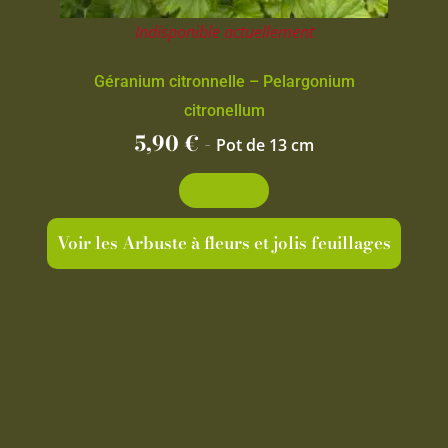
Indisponible actuellement
Géranium citronnelle – Pelargonium
citronellum
5,90
€
-
Pot de 13 cm
Découvrir
Voir les Arbuste à fleurs et jolis feuillages