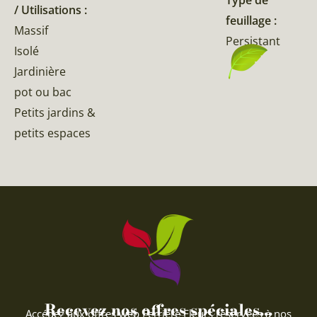
/ Utilisations :
feuillage :
Massif
Persistant
Isolé
Jardinière
pot ou bac
Petits jardins &
petits espaces
Recevez nos offres spéciales...
Accédez aux offres web Ferriere Fleurs réservées à nos