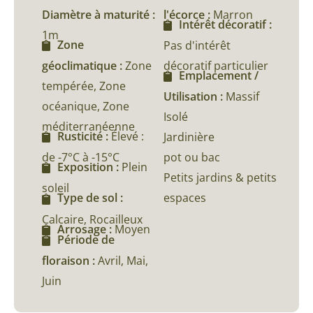
Diamètre à maturité :
l'écorce :
Marron
Intérêt décoratif :
1m
Zone
Pas d'intérêt
géoclimatique :
Zone
décoratif particulier
Emplacement /
tempérée, Zone
Utilisation :
Massif
océanique, Zone
Isolé
méditerranéenne
Rusticité :
Élevé :
Jardinière
de -7°C à -15°C
pot ou bac
Exposition :
Plein
Petits jardins & petits
soleil
espaces
Type de sol :
Calcaire, Rocailleux
Arrosage :
Moyen
Période de
floraison :
Avril, Mai,
Juin