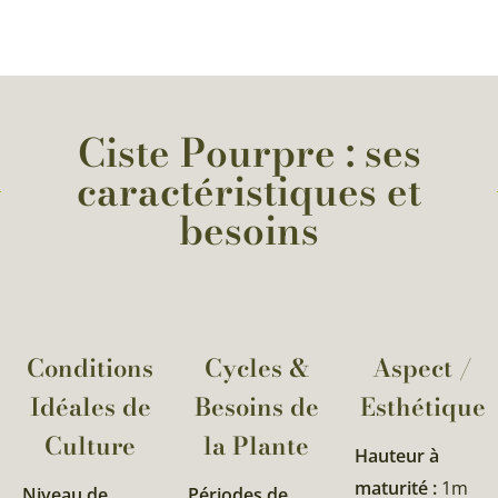
Ciste Pourpre : ses
caractéristiques et
besoins
Conditions
Cycles &
Aspect /
Idéales de
Besoins de
Esthétique
Culture
la Plante​
Hauteur à
maturité :
1m
Niveau de
Périodes de