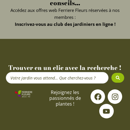
conseils...
Accédez aux offres web Ferriere Fleurs réservées à nos
membres :
Inscrivez-vous au club des jardiniers en ligne !
Trouver en un clic avec la recherche !
Search
...
F
Y
I
Rejoignez les
passionnés de
a
o
n
plantes !
c
u
s
e
t
t
b
u
a
o
b
g