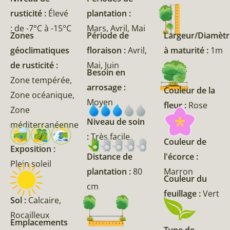
rusticité :
Élevé
plantation :
: de -7°C à -15°C
Mars, Avril, Mai
Zones
Période de
Largeur/Diamètr
géoclimatiques
floraison :
Avril,
à maturité :
1m
de rusticité :
Mai, Juin
Besoin en
Zone tempérée,
arrosage :
Couleur de la
Zone océanique,
Moyen
fleur :
Rose
Zone
Niveau de soin
méditerranéenne
:
Très facile
Couleur de
Exposition :
l'écorce :
Distance de
Plein soleil
Marron
plantation :
80
Couleur du
cm
feuillage :
Vert
Sol :
Calcaire,
Rocailleux
Emplacements
Type de