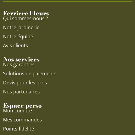
o
e
r
Ferriere Fleurs
k
a
Qui sommes-nous ?
m
Notre jardinerie
Notre équipe
Avis clients
Nos services
Nos garanties
Solutions de paiements
Devis pour les pros
Nos partenaires
Espace perso
Mon compte
Mes commandes
Points fidélité