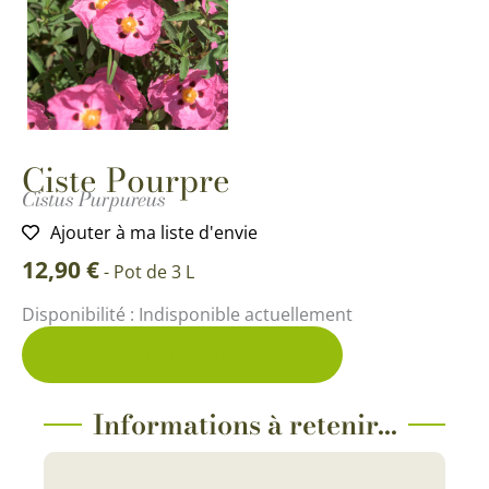
Ciste Pourpre
Cistus Purpureus
Ajouter à ma liste d'envie
12,90
€
-
Pot de 3 L
Disponibilité :
Indisponible actuellement
Me prévenir du retour en stock
Informations à retenir...