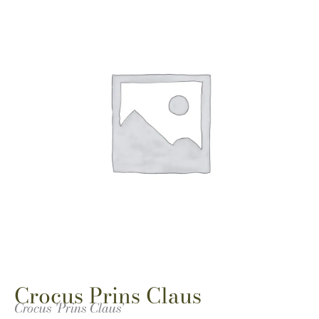
Crocus Prins Claus
Crocus 'Prins Claus'