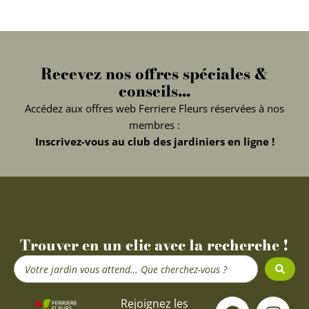
Recevez nos offres spéciales &
conseils...
Accédez aux offres web Ferriere Fleurs réservées à nos
membres :
Inscrivez-vous au club des jardiniers en ligne !
Trouver en un clic avec la recherche !
Search
...
F
Y
I
Rejoignez les