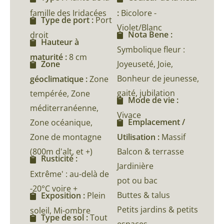
famille des Iridacées
:
Bicolore -
Type de port :
Port
Violet/Blanc
Nota Bene :
droit
Hauteur à
Symbolique fleur :
maturité :
8 cm
Joyeuseté, Joie,
Zone
Bonheur de jeunesse,
géoclimatique :
Zone
gaité, jubilation
tempérée, Zone
Mode de vie :
méditerranéenne,
Vivace
Emplacement /
Zone océanique,
Zone de montagne
Utilisation :
Massif
(800m d'alt, et +)
Balcon & terrasse
Rusticité :
Jardinière
Extrême' : au-delà de
pot ou bac
-20°C voire +
Buttes & talus
Exposition :
Plein
Petits jardins & petits
soleil, Mi-ombre
Type de sol :
Tout