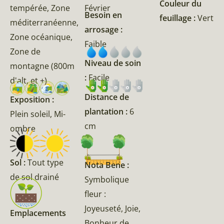
Couleur du
tempérée, Zone
Février
Besoin en
feuillage :
Vert
méditerranéenne,
arrosage :
Zone océanique,
Faible
Zone de
Niveau de soin
montagne (800m
:
Facile
d'alt, et +)
Distance de
Exposition :
plantation :
6
Plein soleil, Mi-
cm
ombre
Sol :
Tout type
Nota Bene :
de sol drainé
Symbolique
fleur :
Joyeuseté, Joie,
Emplacements
Bonheur de