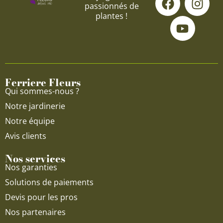
passionnés de
a
o
n
plantes !
c
u
s
e
t
t
b
u
a
o
b
g
o
e
r
Ferriere Fleurs
k
a
Qui sommes-nous ?
m
Notre jardinerie
Notre équipe
Avis clients
Nos services
Nos garanties
Solutions de paiements
Devis pour les pros
Nos partenaires