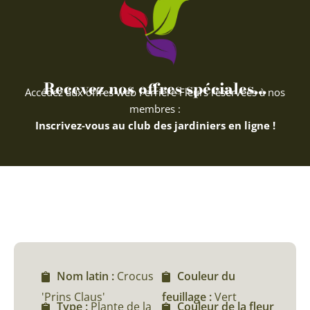
Recevez nos offres spéciales...
Accédez aux offres web Ferriere Fleurs réservées à nos
membres :
Inscrivez-vous au club des jardiniers en ligne !
Nom latin :
Crocus
Couleur du
'Prins Claus'
feuillage :
Vert
Type :
Plante de la
Couleur de la fleur