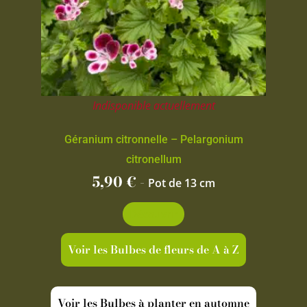
Indisponible actuellement
Géranium citronnelle – Pelargonium
citronellum
5,90
€
-
Pot de 13 cm
Découvrir
Voir les Bulbes de fleurs de A à Z
Voir les Bulbes à planter en automne