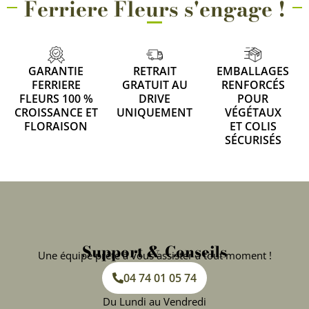
Ferriere Fleurs s'engage !
GARANTIE
RETRAIT
EMBALLAGES
FERRIERE
GRATUIT AU
RENFORCÉS
FLEURS 100 %
DRIVE
POUR
CROISSANCE ET
UNIQUEMENT
VÉGÉTAUX
FLORAISON
ET COLIS
SÉCURISÉS
Support & Conseils
Une équipe prête à vous assister à tout moment !
04 74 01 05 74
Du Lundi au Vendredi