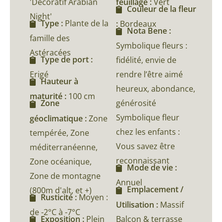
'Décoratif Arabian
feuillage :
Vert
Couleur de la fleur
Night'
Type :
Plante de la
:
Bordeaux
Nota Bene :
famille des
Symbolique fleurs :
Astéracées
Type de port :
fidélité, envie de
Erigé
rendre l’être aimé
Hauteur à
heureux, abondance,
maturité :
100 cm
générosité
Zone
Symbolique fleur
géoclimatique :
Zone
chez les enfants :
tempérée, Zone
Vous savez être
méditerranéenne,
reconnaissant
Zone océanique,
Mode de vie :
Zone de montagne
Annuel
Emplacement /
(800m d'alt, et +)
Rusticité :
Moyen :
Utilisation :
Massif
de -2°C à -7°C
Balcon & terrasse
Exposition :
Plein