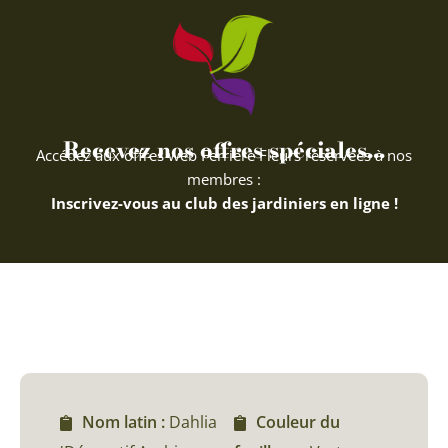
Recevez nos offres spéciales...
Accédez aux offres web Ferriere Fleurs réservées à nos
membres :
Inscrivez-vous au club des jardiniers en ligne !
Nom latin :
Dahlia
Couleur du