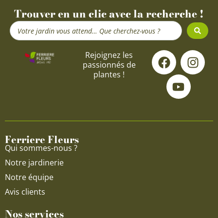
Trouver en un clic avec la recherche !
Search
...
F
Y
I
Rejoignez les
passionnés de
a
o
n
plantes !
c
u
s
e
t
t
b
u
a
o
b
g
o
e
r
Ferriere Fleurs
k
a
Qui sommes-nous ?
m
Notre jardinerie
Notre équipe
Avis clients
Nos services