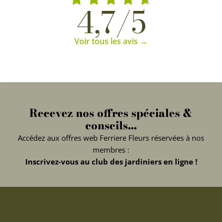
4,7/5
Voir tous les avis →
Recevez nos offres spéciales &
conseils...
Accédez aux offres web Ferriere Fleurs réservées à nos
membres :
Inscrivez-vous au club des jardiniers en ligne !