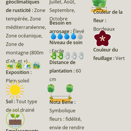
géoclimatiques
Juillet, Août,
de rusticité :
Zone
Septembre,
Couleur de la
tempérée, Zone
Octobre
fleur :
Besoin en
méditerranéenne,
Bordeaux
arrosage :
Élevé
Zone océanique,
Niveau de soin
Zone de
Couleur du
:
Facile
montagne (800m
feuillage :
Vert
d'alt, et +)
Distance de
plantation :
60
Exposition :
cm
Plein soleil
Sol :
Tout type
Nota Bene :
de sol drainé
Symbolique
fleurs : fidélité,
envie de rendre