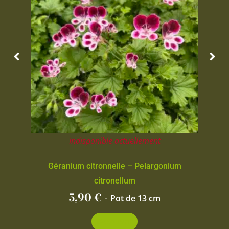
Indisponible actuellement
Géranium citronnelle – Pelargonium
citronellum
5,90
€
-
Pot de 13 cm
Découvrir