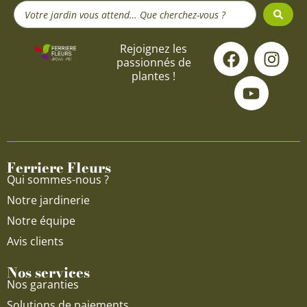
Search
...
F
Y
I
Rejoignez les
passionnés de
a
o
n
plantes !
c
u
s
e
t
t
b
u
a
o
b
g
o
e
r
Ferriere Fleurs
k
a
Qui sommes-nous ?
m
Notre jardinerie
Notre équipe
Avis clients
Nos services
Nos garanties
Solutions de paiements