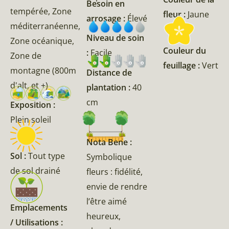
Besoin en
tempérée, Zone
fleur :
Jaune
arrosage :
Élevé
méditerranéenne,
Niveau de soin
Zone océanique,
Couleur du
:
Facile
Zone de
feuillage :
Vert
montagne (800m
Distance de
d'alt, et +)
plantation :
40
cm
Exposition :
Plein soleil
Nota Bene :
Sol :
Tout type
Symbolique
de sol drainé
fleurs : fidélité,
envie de rendre
l’être aimé
Emplacements
heureux,
/ Utilisations :