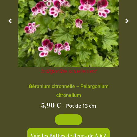
Indisponible actuellement
Géranium citronnelle – Pelargonium
citronellum
5,90
€
-
Pot de 13 cm
Découvrir
Voir les Bulbes de fleurs de A à Z