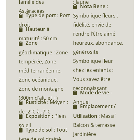
famille des
:
Jaune
Nota Bene :
Astéracées
Type de port :
Port
Symbolique fleurs :
droit
fidélité, envie de
Hauteur à
rendre l’être aimé
maturité :
50 cm
heureux, abondance,
Zone
générosité
géoclimatique :
Zone
Symbolique fleur
tempérée, Zone
chez les enfants :
méditerranéenne,
Vous savez être
Zone océanique,
reconnaissant
Zone de montagne
Mode de vie :
(800m d'alt, et +)
Annuel
Rusticité :
Moyen :
Emplacement /
de -2°C à -7°C
Utilisation :
Massif
Exposition :
Plein
Balcon & terrasse
soleil
Type de sol :
Tout
Jardinière
type de sol drainé