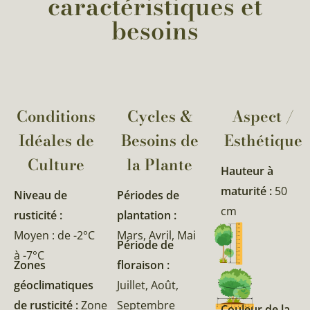
caractéristiques et
besoins
Conditions
Cycles &
Aspect /
Idéales de
Besoins de
Esthétique
Culture
la Plante​
Hauteur à
maturité :
50
Niveau de
Périodes de
cm
rusticité :
plantation :
Moyen : de -2°C
Mars, Avril, Mai
Période de
à -7°C
Zones
floraison :
géoclimatiques
Juillet, Août,
de rusticité :
Zone
Septembre
Couleur de la