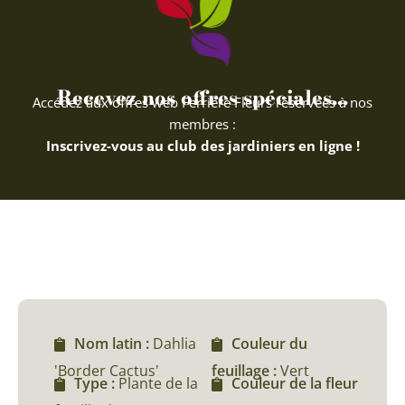
Recevez nos offres spéciales...
Accédez aux offres web Ferriere Fleurs réservées à nos
membres :
Inscrivez-vous au club des jardiniers en ligne !
Nom latin :
Dahlia
Couleur du
'Border Cactus'
feuillage :
Vert
Type :
Plante de la
Couleur de la fleur