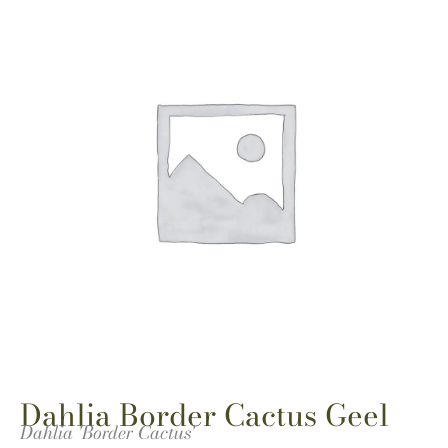
Dahlia Border Cactus Geel
Dahlia 'Border Cactus'