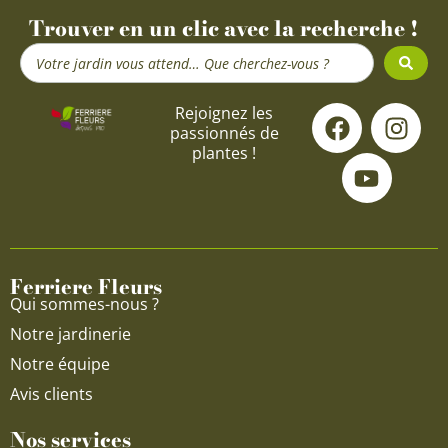
Trouver en un clic avec la recherche !
Search
...
F
Y
I
Rejoignez les
passionnés de
a
o
n
plantes !
c
u
s
e
t
t
b
u
a
o
b
g
o
e
r
Ferriere Fleurs
k
a
Qui sommes-nous ?
m
Notre jardinerie
Notre équipe
Avis clients
Nos services