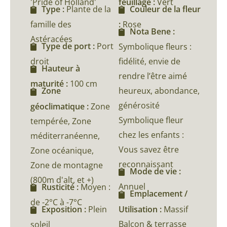
'Pride of Holland'
feuillage :
Vert
Type :
Plante de la
Couleur de la fleur
famille des
:
Rose
Nota Bene :
Astéracées
Type de port :
Port
Symbolique fleurs :
droit
fidélité, envie de
Hauteur à
rendre l’être aimé
maturité :
100 cm
heureux, abondance,
Zone
générosité
géoclimatique :
Zone
Symbolique fleur
tempérée, Zone
chez les enfants :
méditerranéenne,
Vous savez être
Zone océanique,
reconnaissant
Zone de montagne
Mode de vie :
(800m d'alt, et +)
Annuel
Rusticité :
Moyen :
Emplacement /
de -2°C à -7°C
Utilisation :
Massif
Exposition :
Plein
Balcon & terrasse
soleil