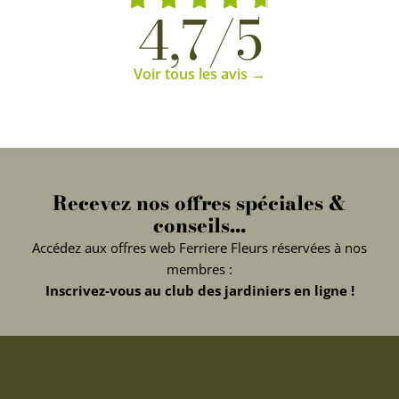
4,7/5
Voir tous les avis →
Recevez nos offres spéciales &
conseils...
Accédez aux offres web Ferriere Fleurs réservées à nos
membres :
Inscrivez-vous au club des jardiniers en ligne !