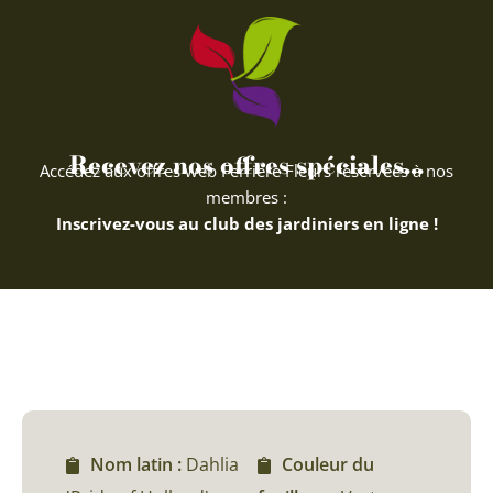
Recevez nos offres spéciales...
Accédez aux offres web Ferriere Fleurs réservées à nos
membres :
Inscrivez-vous au club des jardiniers en ligne !
Nom latin :
Dahlia
Couleur du