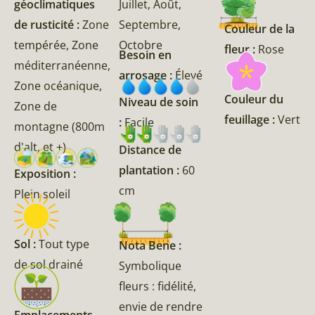
géoclimatiques
Juillet, Août,
de rusticité :
Zone
Septembre,
Couleur de la
tempérée, Zone
Octobre
fleur :
Rose
Besoin en
méditerranéenne,
arrosage :
Élevé
Zone océanique,
Couleur du
Niveau de soin
Zone de
feuillage :
Vert
:
Facile
montagne (800m
d'alt, et +)
Distance de
plantation :
60
Exposition :
cm
Plein soleil
Sol :
Tout type
Nota Bene :
de sol drainé
Symbolique
fleurs : fidélité,
envie de rendre