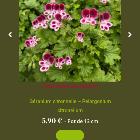
Indisponible actuellement
Géranium citronnelle – Pelargonium
citronellum
5,90
€
-
Pot de 13 cm
Découvrir