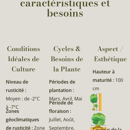
caractéristiques et
besoins
Conditions
Cycles &
Aspect /
Idéales de
Besoins de
Esthétique
Culture
la Plante​
Hauteur à
maturité :
100
Niveau de
Périodes de
cm
rusticité :
plantation :
Moyen : de -2°C
Mars, Avril, Mai
Période de
à -7°C
Zones
floraison :
géoclimatiques
Juillet, Août,
de rusticité :
Zone
Septembre,
Couleur de la