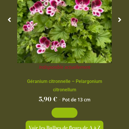
Indisponible actuellement
Géranium citronnelle – Pelargonium
citronellum
5,90
€
-
Pot de 13 cm
Découvrir
Voir les Bulbes de fleurs de A à Z