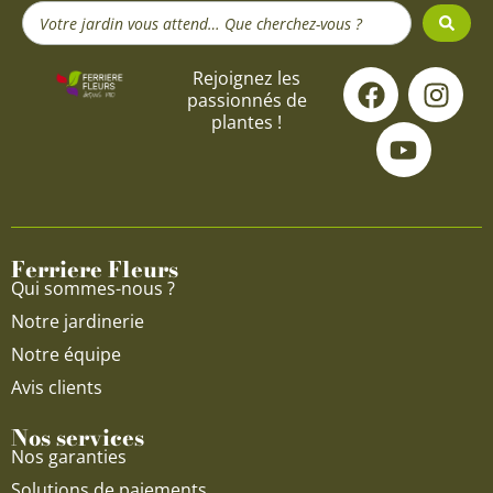
Search
...
F
Y
I
Rejoignez les
passionnés de
a
o
n
plantes !
c
u
s
e
t
t
b
u
a
o
b
g
o
e
r
Ferriere Fleurs
k
a
Qui sommes-nous ?
m
Notre jardinerie
Notre équipe
Avis clients
Nos services
Nos garanties
Solutions de paiements