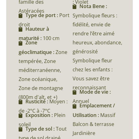
famille des
:
Violet
Nota Bene :
Astéracées
Type de port :
Port
Symbolique fleurs :
droit
fidélité, envie de
Hauteur à
rendre l’être aimé
maturité :
100 cm
heureux, abondance,
Zone
générosité
géoclimatique :
Zone
Symbolique fleur
tempérée, Zone
chez les enfants :
méditerranéenne,
Vous savez être
Zone océanique,
reconnaissant
Zone de montagne
Mode de vie :
(800m d'alt, et +)
Annuel
Rusticité :
Moyen :
Emplacement /
de -2°C à -7°C
Utilisation :
Massif
Exposition :
Plein
Balcon & terrasse
soleil
Type de sol :
Tout
Jardinière
type de sol drainé