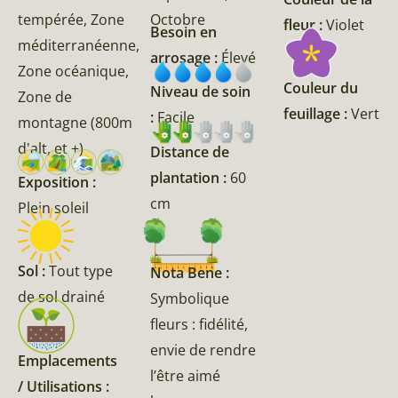
tempérée, Zone
Octobre
fleur :
Violet
Besoin en
méditerranéenne,
arrosage :
Élevé
Zone océanique,
Couleur du
Niveau de soin
Zone de
feuillage :
Vert
:
Facile
montagne (800m
d'alt, et +)
Distance de
plantation :
60
Exposition :
cm
Plein soleil
Sol :
Tout type
Nota Bene :
de sol drainé
Symbolique
fleurs : fidélité,
envie de rendre
Emplacements
l’être aimé
/ Utilisations :