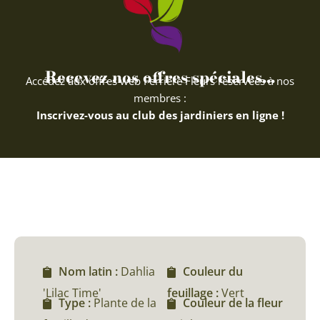
Recevez nos offres spéciales...
Accédez aux offres web Ferriere Fleurs réservées à nos
membres :
Inscrivez-vous au club des jardiniers en ligne !
Nom latin :
Dahlia
Couleur du
'Lilac Time'
feuillage :
Vert
Type :
Plante de la
Couleur de la fleur