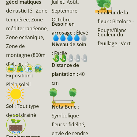
géoclimatiques
Juillet, Août,
de rusticité :
Zone
Septembre,
Couleur de la
tempérée, Zone
Octobre
fleur :
Bicolore -
Besoin en
méditerranéenne,
Rouge/Blanc
arrosage :
Élevé
Couleur du
Zone océanique,
feuillage :
Vert
Niveau de soin
Zone de
:
Facile
montagne (800m
d'alt, et +)
Distance de
plantation :
40
Exposition :
cm
Plein soleil
Sol :
Tout type
Nota Bene :
de sol drainé
Symbolique
fleurs : fidélité,
envie de rendre