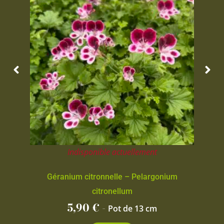
Indisponible actuellement
Géranium citronnelle – Pelargonium
citronellum
5,90
€
-
Pot de 13 cm