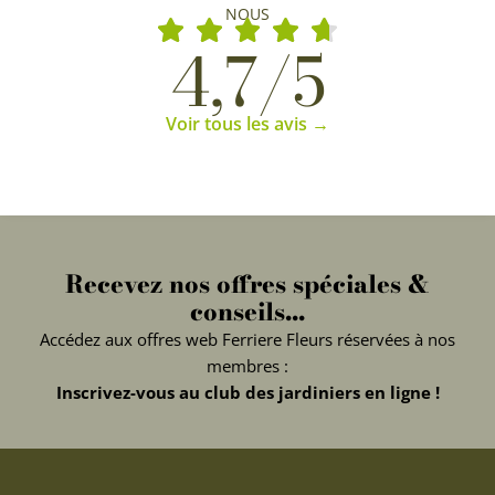
NOUS
4,7/5
Voir tous les avis →
Recevez nos offres spéciales &
conseils...
Accédez aux offres web Ferriere Fleurs réservées à nos
membres :
Inscrivez-vous au club des jardiniers en ligne !