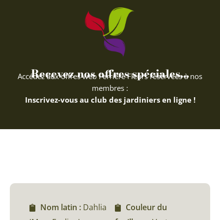
Recevez nos offres spéciales...
Accédez aux offres web Ferriere Fleurs réservées à nos
membres :
Inscrivez-vous au club des jardiniers en ligne !
Nom latin :
Dahlia
Couleur du