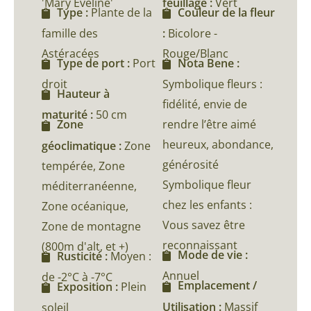
'Mary Eveline'
feuillage :
Vert
Type :
Plante de la
Couleur de la fleur
famille des
:
Bicolore -
Astéracées
Rouge/Blanc
Type de port :
Port
Nota Bene :
droit
Symbolique fleurs :
Hauteur à
fidélité, envie de
maturité :
50 cm
rendre l’être aimé
Zone
heureux, abondance,
géoclimatique :
Zone
générosité
tempérée, Zone
Symbolique fleur
méditerranéenne,
chez les enfants :
Zone océanique,
Vous savez être
Zone de montagne
reconnaissant
(800m d'alt, et +)
Mode de vie :
Rusticité :
Moyen :
Annuel
de -2°C à -7°C
Emplacement /
Exposition :
Plein
Utilisation :
Massif
soleil