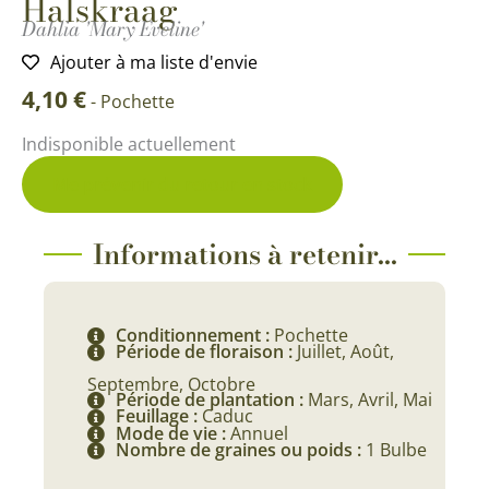
Halskraag
Dahlia 'Mary Eveline'
Ajouter à ma liste d'envie
4,10
€
-
Pochette
Indisponible actuellement
Me prévenir du retour en stock
Informations à retenir...
Conditionnement :
Pochette
Période de floraison :
Juillet, Août,
Septembre, Octobre
Période de plantation :
Mars, Avril, Mai
Feuillage :
Caduc
Mode de vie :
Annuel
Nombre de graines ou poids :
1 Bulbe