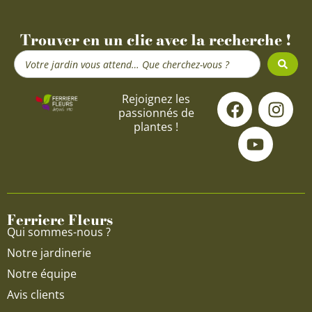
Trouver en un clic avec la recherche !
Search
...
F
Y
I
Rejoignez les
passionnés de
a
o
n
plantes !
c
u
s
e
t
t
b
u
a
o
b
g
o
e
r
Ferriere Fleurs
k
a
Qui sommes-nous ?
m
Notre jardinerie
Notre équipe
Avis clients