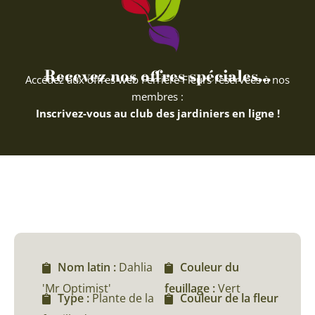
Recevez nos offres spéciales...
Accédez aux offres web Ferriere Fleurs réservées à nos
membres :
Inscrivez-vous au club des jardiniers en ligne !
Nom latin :
Dahlia
Couleur du
'Mr Optimist'
feuillage :
Vert
Type :
Plante de la
Couleur de la fleur