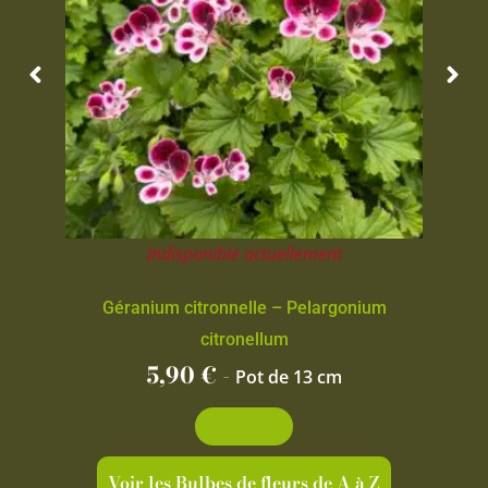
Indisponible actuellement
Géranium citronnelle – Pelargonium
citronellum
5,90
€
-
Pot de 13 cm
Découvrir
Voir les Bulbes de fleurs de A à Z