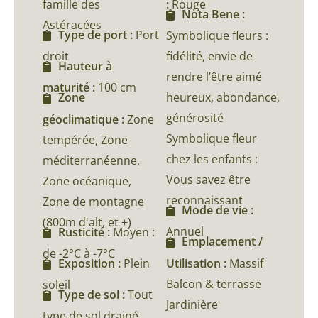
famille des
:
Rouge
Nota Bene :
Astéracées
Type de port :
Port
Symbolique fleurs :
droit
fidélité, envie de
Hauteur à
rendre l’être aimé
maturité :
100 cm
heureux, abondance,
Zone
générosité
géoclimatique :
Zone
Symbolique fleur
tempérée, Zone
chez les enfants :
méditerranéenne,
Vous savez être
Zone océanique,
reconnaissant
Zone de montagne
Mode de vie :
(800m d'alt, et +)
Annuel
Rusticité :
Moyen :
Emplacement /
de -2°C à -7°C
Utilisation :
Massif
Exposition :
Plein
Balcon & terrasse
soleil
Type de sol :
Tout
Jardinière
type de sol drainé