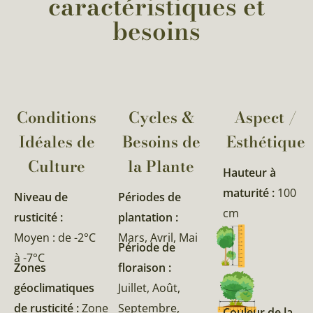
caractéristiques et
besoins
Conditions
Cycles &
Aspect /
Idéales de
Besoins de
Esthétique
Culture
la Plante​
Hauteur à
maturité :
100
Niveau de
Périodes de
cm
rusticité :
plantation :
Moyen : de -2°C
Mars, Avril, Mai
Période de
à -7°C
Zones
floraison :
géoclimatiques
Juillet, Août,
de rusticité :
Zone
Septembre,
Couleur de la