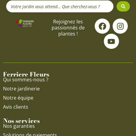
Search
...
F
Y
I
Rejoignez les
passionnés de
a
o
n
plantes !
c
u
s
e
t
t
b
u
a
o
b
g
o
e
r
Ferriere Fleurs
k
a
Qui sommes-nous ?
m
Notre jardinerie
Notre équipe
Avis clients
Nos services
Nos garanties
Solutions de paiements