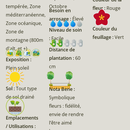
tempérée, Zone
Octobre
fleur :
Rouge
Besoin en
méditerranéenne,
arrosage :
Élevé
Zone océanique,
Couleur du
Niveau de soin
Zone de
feuillage :
Vert
:
Facile
montagne (800m
d'alt, et +)
Distance de
plantation :
60
Exposition :
cm
Plein soleil
Sol :
Tout type
Nota Bene :
de sol drainé
Symbolique
fleurs : fidélité,
envie de rendre
Emplacements
l’être aimé
/ Utilisations :