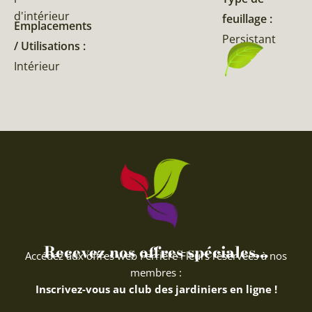
d'intérieur
feuillage :
Emplacements
Persistant
/ Utilisations :
Intérieur
Recevez nos offres spéciales...
Accédez aux offres web Ferriere Fleurs réservées à nos
membres :
Inscrivez-vous au club des jardiniers en ligne !