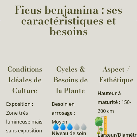
Ficus benjamina : ses
caractéristiques et
besoins
Conditions
Cycles &
Aspect /
Idéales de
Besoins de
Esthétique
Culture
la Plante​
Hauteur à
maturité :
150-
Exposition :
Besoin en
200 cm
Zone très
arrosage :
lumineuse mais
Moyen
sans exposition
Niveau de soin
Largeur/Diamètr