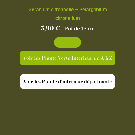
Géranium citronnelle – Pelargonium
citronellum
5,90
€
-
Pot de 13 cm
Découvrir
Voir les Plante Verte Intérieur de A à Z
Voir les Plante d'intérieur dépolluante