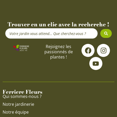
Trouver en un clic avec la recherche !
Search
...
F
Y
I
Rejoignez les
passionnés de
a
o
n
plantes !
c
u
s
e
t
t
b
u
a
o
b
g
o
e
r
Ferriere Fleurs
k
a
Qui sommes-nous ?
m
Notre jardinerie
Notre équipe