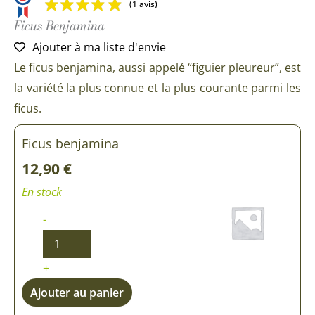
(1 avis)
Ficus Benjamina
Ajouter à ma liste d'envie
Le ficus benjamina, aussi appelé “figuier pleureur”, est
la variété la plus connue et la plus courante parmi les
ficus.
quantité
quantité
quantité
Ficus benjamina
de
de
de
Ficus
Ficus
Ficus
12,90
€
benjamina
benjamina
benjamina
En stock
-
+
Ajouter au panier