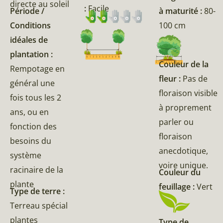
directe au soleil
:
Facile
Période /
à maturité :
80-
Conditions
100 cm
idéales de
plantation :
Couleur de la
Rempotage en
fleur :
Pas de
général une
floraison visible
fois tous les 2
à proprement
ans, ou en
parler ou
fonction des
floraison
besoins du
anecdotique,
système
voire unique.
racinaire de la
Couleur du
plante
feuillage :
Vert
Type de terre :
Terreau spécial
plantes
Type de