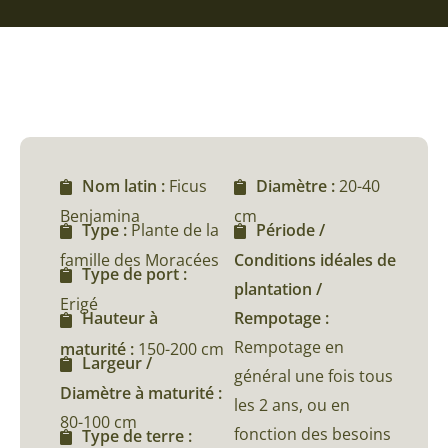
Nom latin :
Ficus
Diamètre :
20-40
Benjamina
cm
Type :
Plante de la
Période /
famille des Moracées
Conditions idéales de
Type de port :
plantation /
Erigé
Rempotage :
Hauteur à
Rempotage en
maturité :
150-200 cm
Largeur /
général une fois tous
Diamètre à maturité :
les 2 ans, ou en
80-100 cm
fonction des besoins
Type de terre :