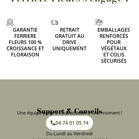
GARANTIE
RETRAIT
EMBALLAGES
FERRIERE
GRATUIT AU
RENFORCÉS
FLEURS 100 %
DRIVE
POUR
CROISSANCE ET
UNIQUEMENT
VÉGÉTAUX
FLORAISON
ET COLIS
SÉCURISÉS
Support & Conseils
Une équipe prête à vous assister à tout moment !
04 74 01 05 74
Du Lundi au Vendredi