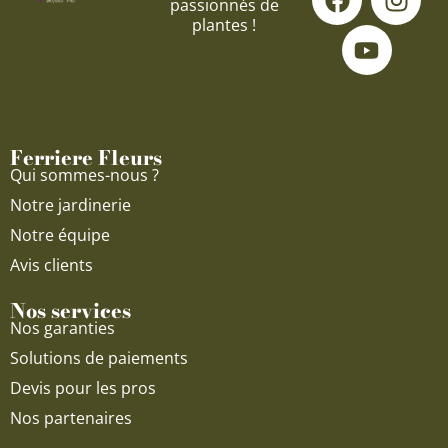
passionnés de
a
o
n
plantes !
c
u
s
e
t
t
b
u
a
o
b
g
o
e
r
Ferriere Fleurs
k
a
Qui sommes-nous ?
m
Notre jardinerie
Notre équipe
Avis clients
Nos services
Nos garanties
Solutions de paiements
Devis pour les pros
Nos partenaires