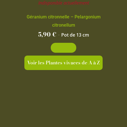
Indisponible actuellement
Géranium citronnelle – Pelargonium
citronellum
5,90
€
-
Pot de 13 cm
Découvrir
Voir les Plantes vivaces de A à Z