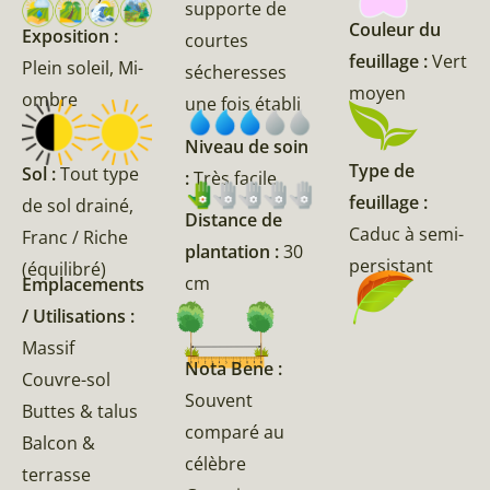
supporte de
Couleur du
Exposition :
courtes
feuillage :
Vert
Plein soleil, Mi-
sécheresses
moyen
ombre
une fois établi
Niveau de soin
Type de
Sol :
Tout type
:
Très facile
feuillage :
de sol drainé,
Distance de
Caduc à semi-
Franc / Riche
plantation :
30
persistant
(équilibré)
cm
Emplacements
/ Utilisations :
Massif
Nota Bene :
Couvre-sol
Souvent
Buttes & talus
comparé au
Balcon &
célèbre
terrasse