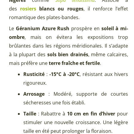
légères
comme
Stipa
tenuissima
. Associé à
des
rosiers
blancs ou rouges
, il renforce l’effet
romantique des plates-bandes.
Le
Géranium Azure Rush
prospère en
soleil à mi-
ombre
, mais on évitera les expositions trop
brûlantes dans les régions méridionales. Il s’adapte
à la plupart des
sols bien drainés
, même calcaires,
mais préfère une
terre fraîche et fertile
.
Rusticité
:
-15°C à -20°C
, résistant aux hivers
rigoureux.
Arrosage
: Modéré, supporte de courtes
sécheresses une fois établi.
Taille
: Rabattre à
10 cm en fin d’hiver
pour
stimuler une nouvelle croissance. Une légère
taille en été peut prolonger la floraison.