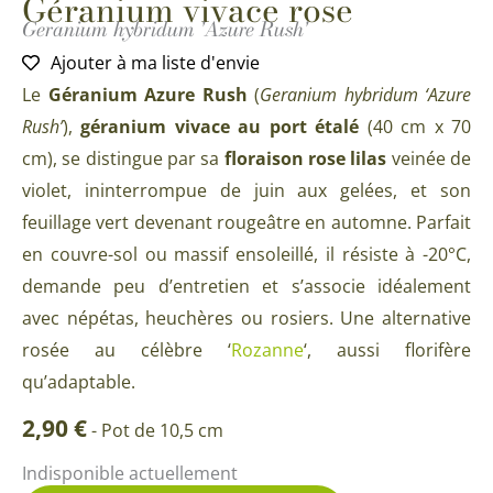
Géranium vivace rose
Geranium hybridum 'Azure Rush'
Ajouter à ma liste d'envie
Le
Géranium Azure Rush
(
Geranium hybridum ‘Azure
Rush’
),
géranium vivace au port étalé
(40 cm x 70
cm), se distingue par sa
floraison rose lilas
veinée de
violet, ininterrompue de juin aux gelées, et son
feuillage vert devenant rougeâtre en automne. Parfait
en couvre-sol ou massif ensoleillé, il résiste à -20°C,
demande peu d’entretien et s’associe idéalement
avec népétas, heuchères ou rosiers. Une alternative
rosée au célèbre ‘
Rozanne
‘, aussi florifère
qu’adaptable.
2,90
€
-
Pot de 10,5 cm
Indisponible actuellement