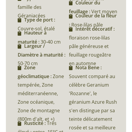
Couleur du
famille des
feuillage :
Vert moyen
Géraniacées
Couleur de la fleur
Type de port :
:
Rose-lilas pâle
Couvre-sol, étalé
Intérêt décoratif :
Hauteur à
floraison rose-lilas
maturité :
30-40 cm
Largeur /
pâle généreuse et
Diamètre à maturité :
feuillage rougeâtre
50-70 cm
en automne
Zone
Nota Bene :
géoclimatique :
Zone
Souvent comparé au
tempérée, Zone
célèbre Geranium
méditerranéenne,
'Rozanne', le
Zone océanique,
géranium Azure Rush
Zone de montagne
s'en distingue par sa
(800m d'alt. et +)
teinte délicatement
Rusticité :
Très
rosée et sa meilleure