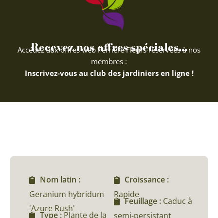
Recevez nos offres spéciales...
Accédez aux offres web Ferriere Fleurs réservées à nos
membres :
Inscrivez-vous au club des jardiniers en ligne !
Nom latin :
Croissance :
Geranium hybridum
Rapide
Feuillage :
Caduc à
'Azure Rush'
Type :
Plante de la
semi-persistant