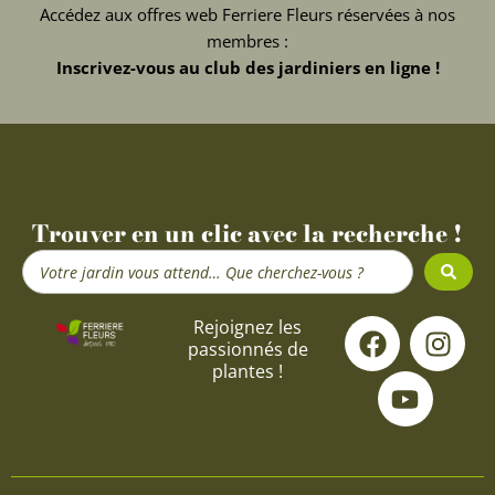
Accédez aux offres web Ferriere Fleurs réservées à nos
membres :
Inscrivez-vous au club des jardiniers en ligne !
Trouver en un clic avec la recherche !
Search
...
F
Y
I
Rejoignez les
passionnés de
a
o
n
plantes !
c
u
s
e
t
t
b
u
a
o
b
g
o
e
r