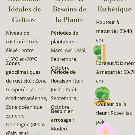
Idéales de
Besoins de
Esthétique
Culture
la Plante​
Hauteur à
maturité :
30-40
Niveau de
Périodes de
cm
rusticité :
Très
plantation :
élevé : entre
Mars, Avril, Mai,
-15°C et -20°C
Septembre,
Zones
Largeur/Diamètr
Octobre
géoclimatiques
Période de
à maturité :
50-7
de rusticité :
Zone
floraison :
Juin,
cm
tempérée, Zone
Juillet, Août,
méditerranéenne,
Septembre,
Couleur de la
Zone océanique,
Octobre
Besoin en
fleur :
Rose-lilas
Zone de
arrosage :
pâle
montagne (800m
Modéré,
d'alt. et +)