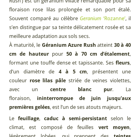
Rush’) est un géranium vivace remarquable pour sa
floraison rose lilas prolongée et son port étalé.
Souvent comparé au célèbre
Geranium
‘Rozanne’
, il
s’en distingue par sa teinte délicatement rosée et sa
meilleure adaptation aux sols secs.
À maturité, le
Géranium Azure Rush
atteint
30 à 40
cm de hauteur
pour
50 à 70 cm d’étalement
,
formant une touffe dense et tapissante. Ses
fleurs
,
d’un diamètre de
4 à 5 cm
, présentent une
couleur
rose lilas pâle
striée de veines violettes,
avec un
centre blanc pur
. La
floraison,
ininterrompue de juin jusqu’aux
premières gelées
, est l’un de ses atouts majeurs.
Le
feuillage
,
caduc à semi-persistant
selon le
climat, est composé de feuilles
vert moyen
,
légèrement lobées, qui prennent des
teintes