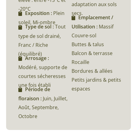
élevé : entre -15°C et
adaptation aux sols
-20°C
secs.
Exposition :
Plein
Emplacement /
soleil, Mi-ombre
Utilisation :
Massif
Type de sol :
Tout
Couvre-sol
type de sol drainé,
Buttes & talus
Franc / Riche
Balcon & terrasse
(équilibré)
Arrosage :
Rocaille
Modéré, supporte de
Bordures & allées
courtes sécheresses
Petits jardins & petits
une fois établi
espaces
Période de
floraison :
Juin, Juillet,
Août, Septembre,
Octobre