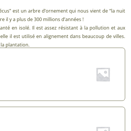
Plantes d’intérieur pour ombre
& semences BIO
écus” est un arbre d’ornement qui nous vient de “la nuit
Plantes pour salle de bain
re il y a plus de 300 millions d’années !
Potageres en mélange
Plantes de bureau
anté en isolé. Il est assez résistant à la pollution et aux
 pour gazon & prairie
uelle il est utilisé en alignement dans beaucoup de villes.
Plantes d’intérieur dépolluantes
ert & Plantes utiles
 la plantation.
Plantes d’intérieur colorées
pour semis de printemps
Plantes tropicales d’intérieur
pour semis d’été
Plantes increvables
pour semis d’automne
 & Graines Spéciales Semis
 & Graines Spéciales petit
 & Graines Spéciales grand