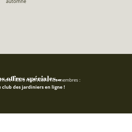
automne
 offres spéciales...
rriere Fleurs réservées à nos membres :
 club des jardiniers en ligne !