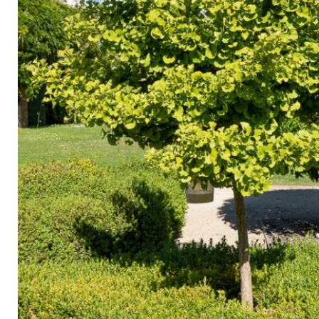
Arbustes de terre de bruyère
Plantes v
Plantes Grimpantes
Plantes v
Arbres fruitiers
Plantes v
Conifères
Plantes v
Plantes méditerranéennes et exotiques
Plantes vi
Rosiers
Plantes vi
remarqua
Plantes vi
Lavande 
Graminé