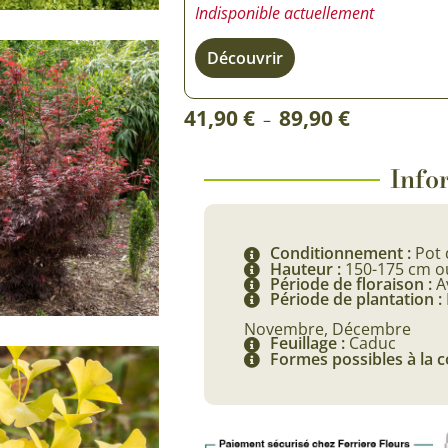
Indisponible actuellement
Rosiers à grosses fleurs
Semences
d’Antan
Découvrir
Rosiers parfumés
Bulbes de
Rosiers grimpants
Plage
41,90
€
89,90
€
–
Bulbes d
de
prix :
Infor
41,90 €
à
Conditionnement :
Pot 
89,90 €
Hauteur :
150-175 cm o
Période de floraison :
Av
Période de plantation :
Novembre, Décembre
Feuillage :
Caduc
Formes possibles à la