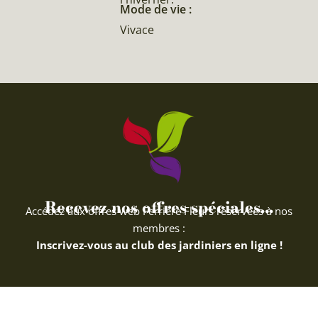
Mode de vie :
Vivace
Recevez nos offres spéciales...
Accédez aux offres web Ferriere Fleurs réservées à nos
membres :
Inscrivez-vous au club des jardiniers en ligne !