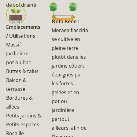
de sol drainé
Nota Bene :
Emplacements
Moraea flaccida
/ Utilisations :
se cultive en
Massif
pleine terre
Jardinière
plutôt dans les
pot ou bac
jardins côtiers
Buttes & talus
épargnés par
Balcon &
les fortes
terrasse
gelées et en
Bordures &
pot ou
allées
jardinière
Petits jardins &
partout
Petits espaces
ailleurs, afin de
Rocaille
l'hiverner.