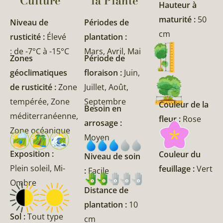
Culture
la Plante​
Hauteur à
maturité :
50
Niveau de
Périodes de
cm
rusticité :
Élevé
plantation :
: de -7°C à -15°C
Mars, Avril, Mai
Zones
Période de
géoclimatiques
floraison :
Juin,
de rusticité :
Zone
Juillet, Août,
tempérée, Zone
Septembre
Couleur de la
Besoin en
méditerranéenne,
fleur :
Rose
arrosage :
Zone océanique
Moyen
Exposition :
Couleur du
Niveau de soin
Plein soleil, Mi-
feuillage :
Vert
:
Facile
Ombre
Distance de
plantation :
10
Sol :
Tout type
cm