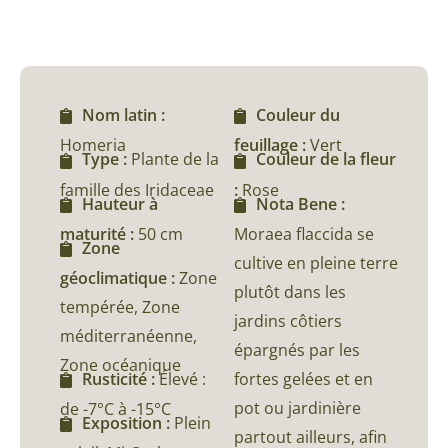
Nom latin :
Couleur du
Homeria
feuillage :
Vert
Type :
Plante de la
Couleur de la fleur
famille des Iridaceae
:
Rose
Hauteur à
Nota Bene :
maturité :
50 cm
Moraea flaccida se
Zone
cultive en pleine terre
géoclimatique :
Zone
plutôt dans les
tempérée, Zone
jardins côtiers
méditerranéenne,
épargnés par les
Zone océanique
fortes gelées et en
Rusticité :
Élevé :
pot ou jardinière
de -7°C à -15°C
Exposition :
Plein
partout ailleurs, afin