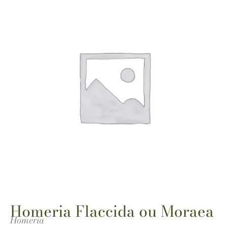
Homeria Flaccida ou Moraea
Homeria