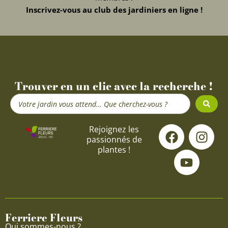
Inscrivez-vous au club des jardiniers en ligne !
Trouver en un clic avec la recherche !
Search
...
F
Y
I
Rejoignez les
passionnés de
a
o
n
plantes !
c
u
s
e
t
t
b
u
a
o
b
g
o
e
r
Ferriere Fleurs
k
a
Qui sommes-nous ?