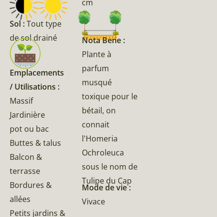
cm
Sol :
Tout type
de sol drainé
Nota Bene :
Plante à
parfum
Emplacements
musqué
/ Utilisations :
toxique pour le
Massif
bétail, on
Jardinière
connait
pot ou bac
l'Homeria
Buttes & talus
Ochroleuca
Balcon &
sous le nom de
terrasse
Tulipe du Cap
Bordures &
Mode de vie :
allées
Vivace
Petits jardins &