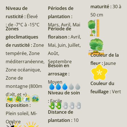
maturité :
30 à
Niveau de
Périodes de
50 cm
rusticité :
Élevé
plantation :
: de -7°C à -15°C
Mars, Avril, Mai
Zones
Période de
géoclimatiques
floraison :
Avril,
de rusticité :
Zone
Mai, Juin, Juillet,
tempérée, Zone
Août,
Couleur de la
méditerranéenne,
Septembre
fleur :
Jaune
Besoin en
Zone océanique,
arrosage :
Zone de
Moyen
Couleur du
montagne (800m
feuillage :
Vert
Niveau de soin
d'alt, et +)
:
Facile
Exposition :
Distance de
Plein soleil, Mi-
plantation :
10
Ombre