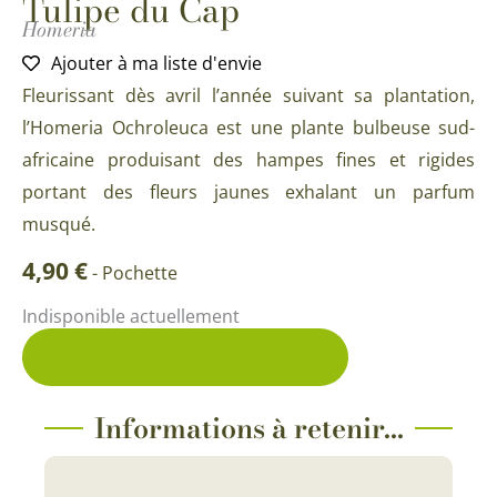
Tulipe du Cap
Homeria
Ajouter à ma liste d'envie
Fleurissant dès avril l’année suivant sa plantation,
l’Homeria Ochroleuca est une plante bulbeuse sud-
africaine produisant des hampes fines et rigides
portant des fleurs jaunes exhalant un parfum
musqué.
4,90
€
-
Pochette
Indisponible actuellement
Me prévenir du retour en stock
Informations à retenir...