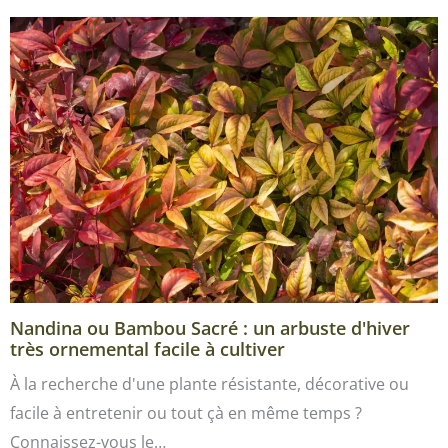
Nandina ou Bambou Sacré : un arbuste d'hiver
très ornemental facile à cultiver
À la recherche d'une plante résistante, décorative ou
facile à entretenir ou tout çà en même temps ?
Connaissez-vous le…