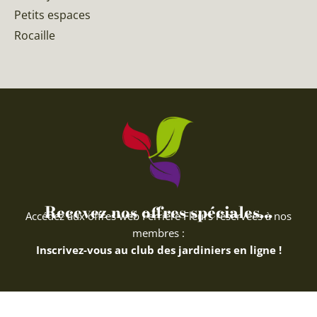
Petits espaces
Rocaille
Recevez nos offres spéciales...
Accédez aux offres web Ferriere Fleurs réservées à nos
membres :
Inscrivez-vous au club des jardiniers en ligne !