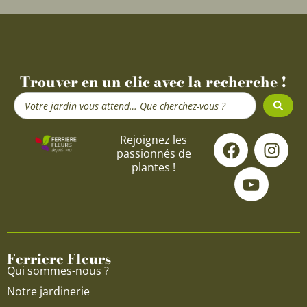
Trouver en un clic avec la recherche !
Search
...
F
Y
I
Rejoignez les
passionnés de
a
o
n
plantes !
c
u
s
e
t
t
b
u
a
o
b
g
o
e
r
Ferriere Fleurs
k
a
Qui sommes-nous ?
m
Notre jardinerie