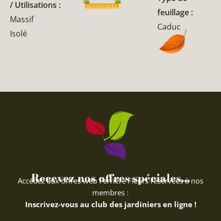
/ Utilisations :
feuillage :
Massif
Caduc
Isolé
Recevez nos offres spéciales...
Accédez aux offres web Ferriere Fleurs réservées à nos
membres :
Inscrivez-vous au club des jardiniers en ligne !