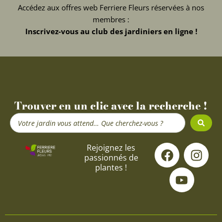
Accédez aux offres web Ferriere Fleurs réservées à nos
membres :
Inscrivez-vous au club des jardiniers en ligne !
Trouver en un clic avec la recherche !
Search
...
F
Y
I
Rejoignez les
passionnés de
a
o
n
plantes !
c
u
s
e
t
t
b
u
a
o
b
g