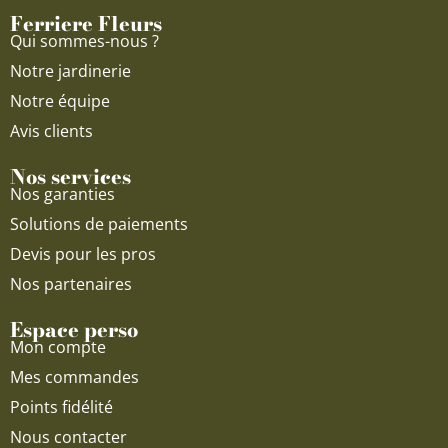
o
e
r
Ferriere Fleurs
k
a
Qui sommes-nous ?
m
Notre jardinerie
Notre équipe
Avis clients
Nos services
Nos garanties
Solutions de paiements
Devis pour les pros
Nos partenaires
Espace perso
Mon compte
Mes commandes
Points fidélité
Nous contacter