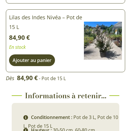
Lilas des Indes Nivéa – Pot de
15 L
84,90
€
En stock
Ajouter au panier
84,90
€
Dès
- Pot de 15 L
Informations à retenir...
Conditionnement :
Pot de 3 L, Pot de 10
L, Pot de 15 L
Hauteur :
30-50 cm, 60-80 cm