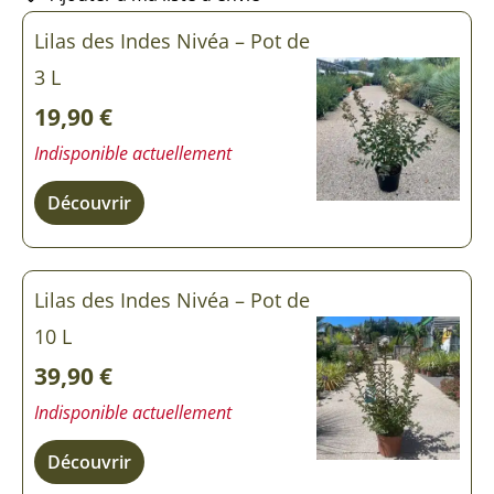
quantité
Lilas des Indes Nivéa – Pot de
de
Lilas
3 L
des
Indes
19,90
€
Nivéa
Indisponible actuellement
Découvrir
Lilas des Indes Nivéa – Pot de
10 L
39,90
€
Indisponible actuellement
Découvrir