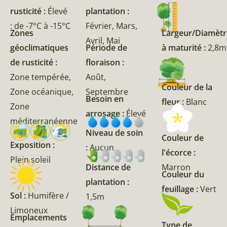
rusticité :
Élevé
plantation :
: de -7°C à -15°C
Février, Mars,
Zones
Largeur/Diamètr
Avril, Mai
géoclimatiques
Période de
à maturité :
2,8m
de rusticité :
floraison :
Zone tempérée,
Août,
Couleur de la
Zone océanique,
Septembre
Besoin en
fleur :
Blanc
Zone
arrosage :
Élevé
méditerranéenne
Niveau de soin
Couleur de
Exposition :
:
Aucun
l'écorce :
Plein soleil
Marron
Distance de
Couleur du
plantation :
feuillage :
Vert
Sol :
Humifère /
1,5m
Limoneux
Emplacements
Type de