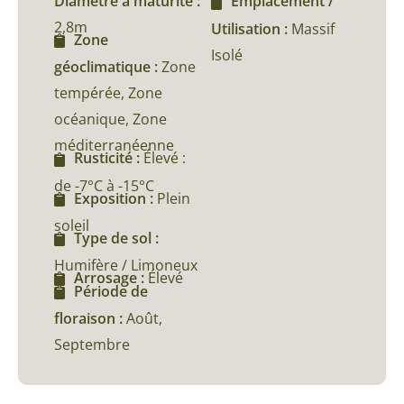
Diamètre à maturité :
Emplacement /
2,8m
Utilisation :
Massif
Zone
Isolé
géoclimatique :
Zone
tempérée, Zone
océanique, Zone
méditerranéenne
Rusticité :
Élevé :
de -7°C à -15°C
Exposition :
Plein
soleil
Type de sol :
Humifère / Limoneux
Arrosage :
Élevé
Période de
floraison :
Août,
Septembre