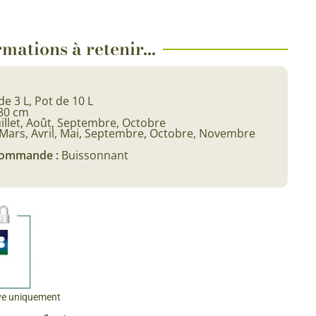
 & Graines Spéciales Fraîcheur
mations à retenir...
 fleurs de A à Z
u Potager
de 3 L, Pot de 10 L
-80 cm
uillet, Août, Septembre, Octobre
Mars, Avril, Mai, Septembre, Octobre, Novembre
 commande :
Buissonnant
ve uniquement