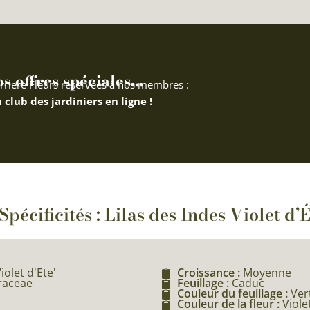
 offres spéciales...
rriere Fleurs réservées à nos membres :
 club des jardiniers en ligne !
Spécificités : Lilas des Indes Violet d’
iolet d'Ete'
Croissance :
Moyenne
hraceae
Feuillage :
Caduc
Couleur du feuillage :
Ver
Couleur de la fleur :
Viole