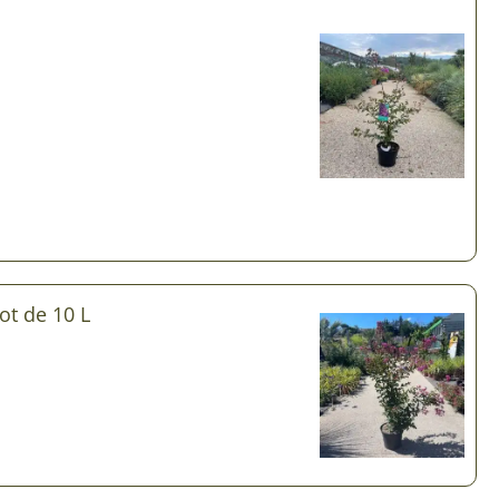
Plantes d’intérieur pour ombre
& semences BIO
Plantes pour salle de bain
Potageres en mélange
Plantes de bureau
 pour gazon & prairie
Plantes d’intérieur dépolluantes
ert & Plantes utiles
Plantes d’intérieur colorées
pour semis de printemps
Plantes tropicales d’intérieur
pour semis d’été
Plantes increvables
pour semis d’automne
Pot de 10 L
 & Graines Spéciales Semis
 & Graines Spéciales petit
 & Graines Spéciales grand