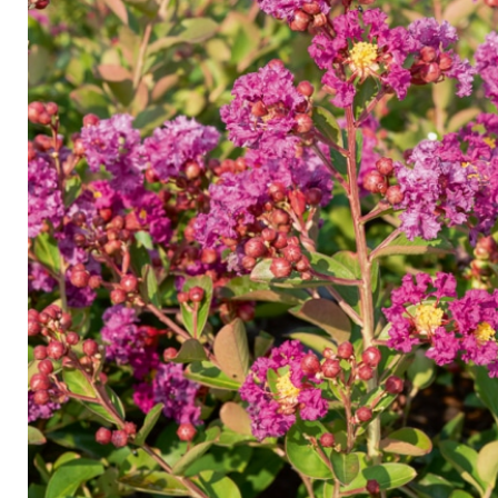
Arbustes de terre de bruyère
Plantes v
Plantes Grimpantes
Plantes v
Arbres fruitiers
Plantes v
Conifères
Plantes v
Plantes méditerranéennes et exotiques
Plantes vi
Rosiers
Plantes vi
remarqua
Plantes vi
Lavande 
Graminé