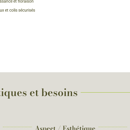
issance et floraison
x et colis sécurisés
tiques et besoins
Aspect / Esthétique