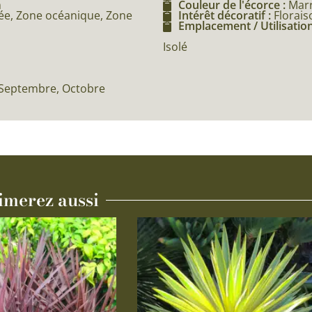
m
Couleur de l'écorce :
Mar
e, Zone océanique, Zone
Intérêt décoratif :
Florais
Emplacement / Utilisation
Isolé
t, Septembre, Octobre
imerez aussi
Ce
produit
a
plusieurs
variations.