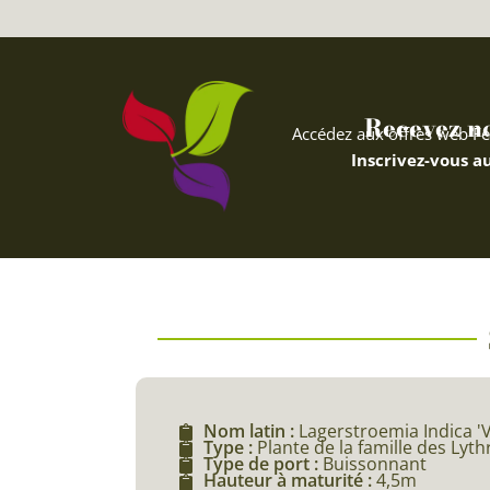
Recevez nos
Accédez aux offres web Fe
Inscrivez-vous au
Nom latin :
Lagerstroemia Indica 'V
Type :
Plante de la famille des Lyt
Type de port :
Buissonnant
Hauteur à maturité :
4,5m