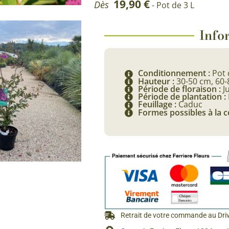
19,90
€
Dès
- Pot de 3 L
Rosiers à grosses fleurs
Semences
d’Antan
Rosiers parfumés
Infor
Bulbes de
Rosiers grimpants
Bulbes d
Conditionnement :
Pot 
Hauteur :
30-50 cm, 60
Période de floraison :
J
Période de plantation :
Feuillage :
Caduc
Formes possibles à la
Retrait de votre commande au Dri