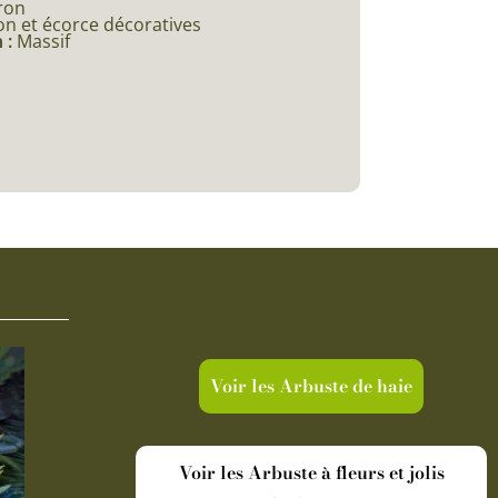
ron
on et écorce décoratives
 :
Massif
Voir les Arbuste de haie
Voir les Arbuste à fleurs et jolis