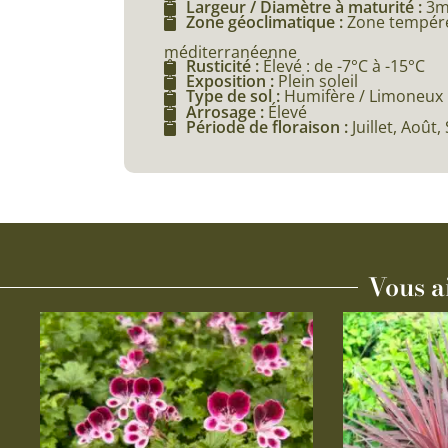
Largeur / Diamètre à maturité :
3
Zone géoclimatique :
Zone tempéré
méditerranéenne
Rusticité :
Élevé : de -7°C à -15°C
Exposition :
Plein soleil
Type de sol :
Humifère / Limoneux
Arrosage :
Élevé
Période de floraison :
Juillet, Aoû
Vous a