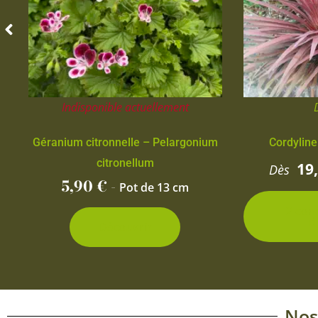
Indisponible actuellement
Géranium citronnelle – Pelargonium
Cordyline
citronellum
19
Dès
5,90
€
-
Pot de 13 cm
2 con
d
Découvrir
Nos