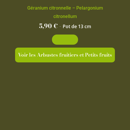
Géranium citronnelle – Pelargonium
citronellum
5,90
€
-
Pot de 13 cm
Découvrir
Voir les Arbustes fruitiers et Petits fruits