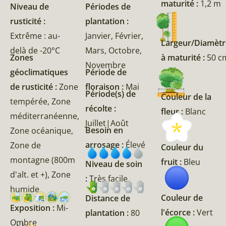
maturité :
1,2 m
Niveau de
Périodes de
rusticité :
plantation :
Extrême : au-
Janvier, Février,
Largeur/Diamètr
delà de -20°C
Mars, Octobre,
Zones
à maturité :
50 c
Novembre
géoclimatiques
Période de
de rusticité :
Zone
floraison :
Mai
Période(s) de
Couleur de la
tempérée, Zone
récolte :
fleur :
Blanc
méditerranéenne,
Juillet|Août
Besoin en
Zone océanique,
arrosage :
Élevé
Zone de
Couleur du
montagne (800m
fruit :
Bleu
Niveau de soin
d'alt. et +), Zone
:
Très facile
humide
Couleur de
Distance de
Exposition :
Mi-
l'écorce :
Vert
plantation :
80
Ombre