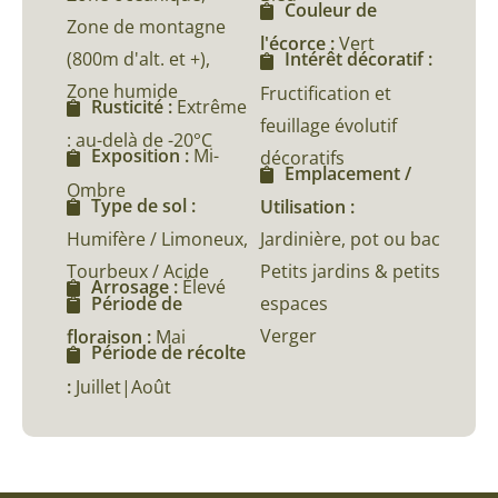
Couleur de
Zone de montagne
l'écorce :
Vert
(800m d'alt. et +),
Intérêt décoratif :
Zone humide
Fructification et
Rusticité :
Extrême
feuillage évolutif
: au-delà de -20°C
Exposition :
Mi-
décoratifs
Emplacement /
Ombre
Type de sol :
Utilisation :
Humifère / Limoneux,
Jardinière, pot ou bac
Tourbeux / Acide
Petits jardins & petits
Arrosage :
Élevé
espaces
Période de
Verger
floraison :
Mai
Période de récolte
:
Juillet|Août