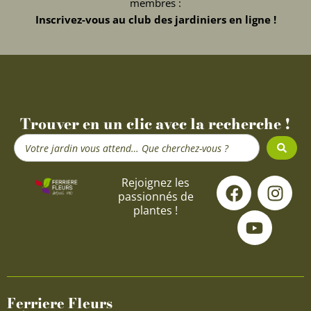
membres :
Inscrivez-vous au club des jardiniers en ligne !
Trouver en un clic avec la recherche !
Search
...
F
Y
I
Rejoignez les
passionnés de
a
o
n
plantes !
c
u
s
e
t
t
b
u
a
o
b
g
o
e
r
Ferriere Fleurs
k
a