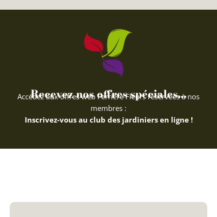
Recevez nos offres spéciales...
Accédez aux offres web Ferriere Fleurs réservées à nos
membres :
Inscrivez-vous au club des jardiniers en ligne !