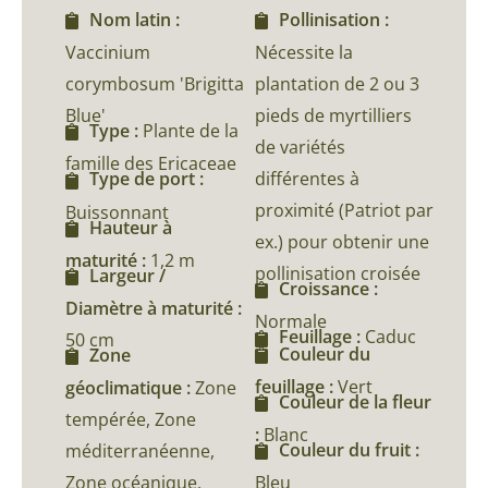
Nom latin :
Pollinisation :
Vaccinium
Nécessite la
corymbosum 'Brigitta
plantation de 2 ou 3
Blue'
pieds de myrtilliers
Type :
Plante de la
de variétés
famille des Ericaceae
différentes à
Type de port :
proximité (Patriot par
Buissonnant
Hauteur à
ex.) pour obtenir une
maturité :
1,2 m
pollinisation croisée
Largeur /
Croissance :
Diamètre à maturité :
Normale
Feuillage :
Caduc
50 cm
Couleur du
Zone
feuillage :
Vert
géoclimatique :
Zone
Couleur de la fleur
tempérée, Zone
:
Blanc
Couleur du fruit :
méditerranéenne,
Zone océanique,
Bleu