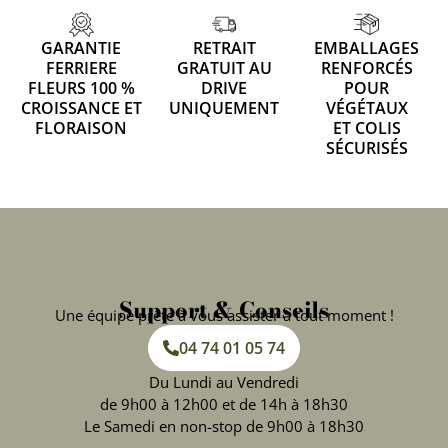
GARANTIE
RETRAIT
EMBALLAGES
FERRIERE
GRATUIT AU
RENFORCÉS
FLEURS 100 %
DRIVE
POUR
CROISSANCE ET
UNIQUEMENT
VÉGÉTAUX
FLORAISON
ET COLIS
SÉCURISÉS
Support & Conseils
Une équipe prête à vous assister à tout moment !
04 74 01 05 74
Du Lundi au Vendredi
de 9h00 à 12h00 et de 14h à 18h30
Le Samedi en non-stop de 9h00 à 18h30