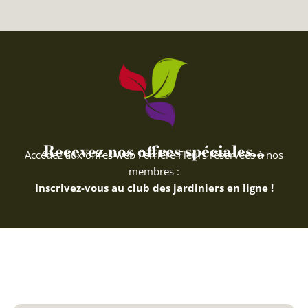
Recevez nos offres spéciales...
Accédez aux offres web Ferriere Fleurs réservées à nos
membres :
Inscrivez-vous au club des jardiniers en ligne !