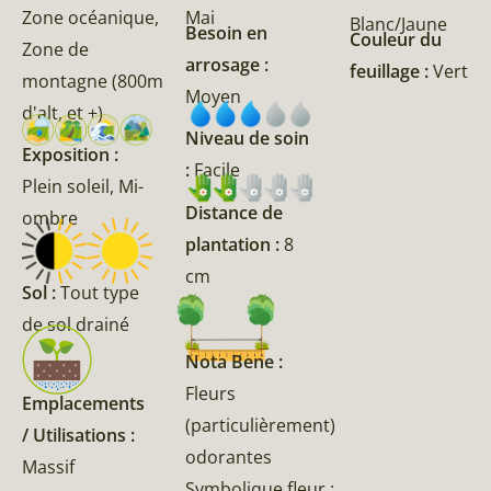
Zone océanique,
Mai
Blanc/Jaune
Besoin en
Couleur du
Zone de
arrosage :
feuillage :
Vert
montagne (800m
Moyen
d'alt, et +)
Niveau de soin
Exposition :
:
Facile
Plein soleil, Mi-
Distance de
ombre
plantation :
8
cm
Sol :
Tout type
de sol drainé
Nota Bene :
Fleurs
Emplacements
(particulièrement)
/ Utilisations :
odorantes
Massif
Symbolique fleur :