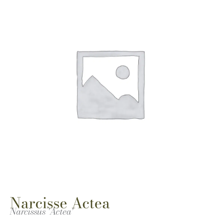
Narcisse Actea
Narcissus 'Actea'