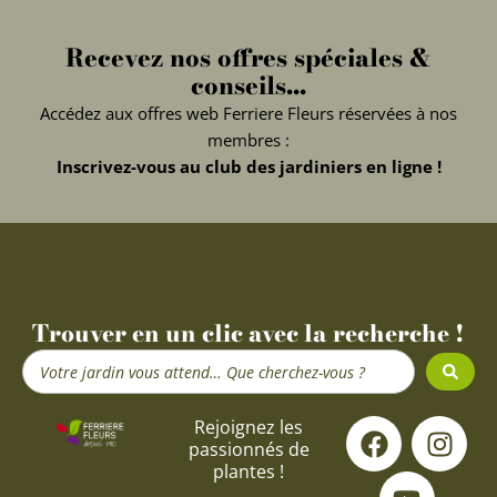
Recevez nos offres spéciales &
conseils...
Accédez aux offres web Ferriere Fleurs réservées à nos
membres :
Inscrivez-vous au club des jardiniers en ligne !
Trouver en un clic avec la recherche !
Search
...
F
Y
I
Rejoignez les
passionnés de
a
o
n
plantes !
c
u
s