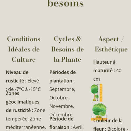
besoins
Conditions
Cycles &
Aspect /
Idéales de
Besoins de
Esthétique
Culture
la Plante​
Hauteur à
maturité :
40
Niveau de
Périodes de
cm
rusticité :
Élevé
plantation :
: de -7°C à -15°C
Septembre,
Zones
Octobre,
géoclimatiques
Novembre,
de rusticité :
Zone
Décembre
tempérée, Zone
Période de
Couleur de la
méditerranéenne,
floraison :
Avril,
fleur :
Bicolore -