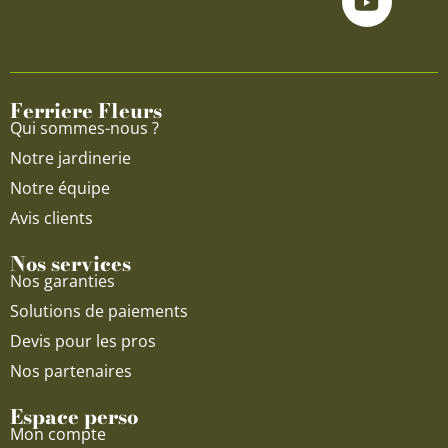
e
t
t
b
u
a
o
b
g
o
e
r
Ferriere Fleurs
k
a
Qui sommes-nous ?
m
Notre jardinerie
Notre équipe
Avis clients
Nos services
Nos garanties
Solutions de paiements
Devis pour les pros
Nos partenaires
Espace perso
Mon compte