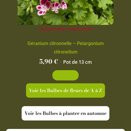
Indisponible actuellement
Géranium citronnelle – Pelargonium
citronellum
5,90
€
-
Pot de 13 cm
Découvrir
Voir les Bulbes de fleurs de A à Z
Voir les Bulbes à planter en automne