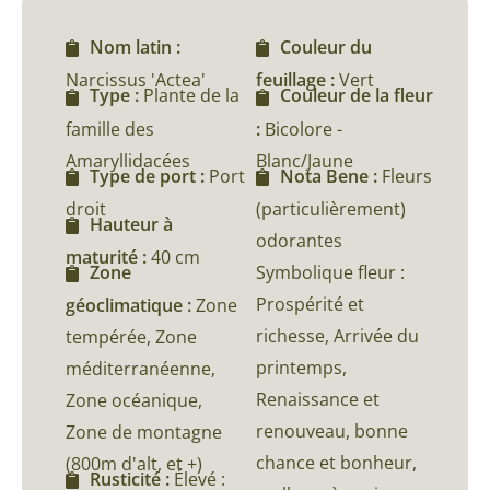
Nom latin :
Couleur du
Narcissus 'Actea'
feuillage :
Vert
Type :
Plante de la
Couleur de la fleur
famille des
:
Bicolore -
Amaryllidacées
Blanc/Jaune
Type de port :
Port
Nota Bene :
Fleurs
droit
(particulièrement)
Hauteur à
odorantes
maturité :
40 cm
Symbolique fleur :
Zone
Prospérité et
géoclimatique :
Zone
richesse, Arrivée du
tempérée, Zone
printemps,
méditerranéenne,
Renaissance et
Zone océanique,
renouveau, bonne
Zone de montagne
chance et bonheur,
(800m d'alt, et +)
Rusticité :
Élevé :