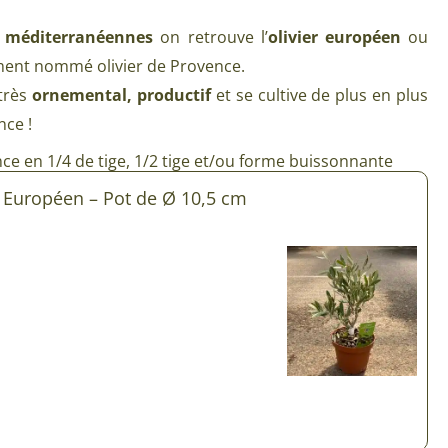
Plantes d’intérieur pour ombre
& semences BIO
s méditerranéennes
on retrouve l’
olivier européen
ou
Plantes pour salle de bain
ent nommé olivier de Provence.
Potageres en mélange
Plantes de bureau
 très
ornemental, productif
et se cultive de plus en plus
 pour gazon & prairie
nce !
Plantes d’intérieur dépolluantes
ert & Plantes utiles
ce en 1/4 de tige, 1/2 tige et/ou forme buissonnante
Plantes d’intérieur colorées
pour semis de printemps
r Européen – Pot de Ø 10,5 cm
Plantes tropicales d’intérieur
pour semis d’été
Plantes increvables
pour semis d’automne
 & Graines Spéciales Semis
 & Graines Spéciales petit
 & Graines Spéciales grand