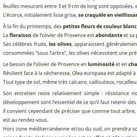
feuilles mesurant entre 3 et 9 cm de long sont opposées, el
L’écorce, initialement lisse grise,
se craquèle en vieillissa
À la fin du printemps, des
petites fleurs de couleur blan
La
floraison
de l’olivier de Provence est
abondante
et sa 
Ses célèbres fruits,
les olives
, apparaissent généraleme
consommées “sous l’arbre”, les olives nécessitent une pré
Le besoin de l’olivier de Provence en
luminosité
et en
cha
Résilient face à la sécheresse, Olea europaea est adapté 
Tout type de sol, même très calcaire, caillouteux, rocaille
Son entretien reste relativement simple : résistance no
développement sont l’essentiel de ce qu’il faut retenir des 
Il convient cependant de préciser que comme tout arbre, l
est au rendez-vous.
Hors zone méditerranéenne et/ou du sud, on prendra so