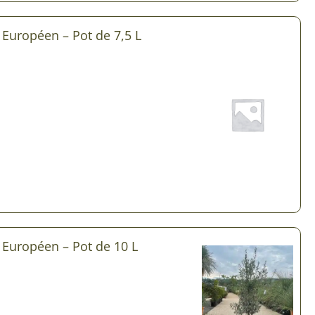
 & Graines Spéciales Fraîcheur
 Européen – Pot de 7,5 L
 fleurs de A à Z
u Potager
r Européen – Pot de 10 L