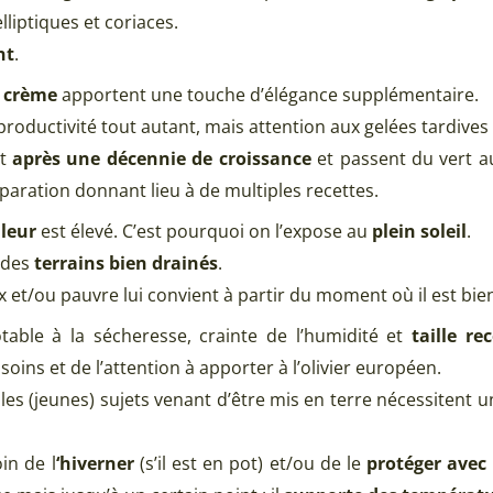
liptiques et coriaces.
nt
.
c crème
apportent une touche d’élégance supplémentaire.
productivité tout autant, mais attention aux gelées tardives
nt
après une décennie de croissance
et passent du vert au
paration donnant lieu à de multiples recettes.
leur
est élevé. C’est pourquoi on l’expose au
plein soleil
.
à des
terrains bien drainés
.
ux et/ou pauvre lui convient à partir du moment où il est bie
table à la sécheresse, crainte de l’humidité et
taille r
soins et de l’attention à apporter à l’olivier européen.
es (jeunes) sujets venant d’être mis en terre nécessitent u
in de l
‘hiverner
(s’il est en pot) et/ou de le
protéger avec 