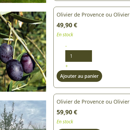
Rosiers à grosses fleurs
Semences
d’Antan
Olivier de Provence ou Olivier
Rosiers parfumés
49,90
€
Bulbes de
Rosiers grimpants
En stock
Bulbes d
-
+
Ajouter au panier
Olivier de Provence ou Olivie
59,90
€
En stock