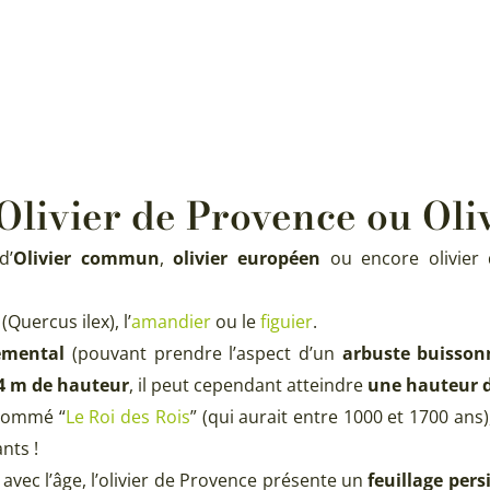
 Olivier de Provence ou Ol
d’
Olivier commun
,
olivier européen
ou encore olivier 
Quercus ilex), l’
amandier
ou le
figuier
.
nemental
(pouvant prendre l’aspect d’un
arbuste buisson
4 m de hauteur
, il peut cependant atteindre
une hauteur d
 nommé “
Le Roi des Rois
” (qui aurait entre 1000 et 1700 an
nts !
avec l’âge, l’olivier de Provence présente un
feuillage pers