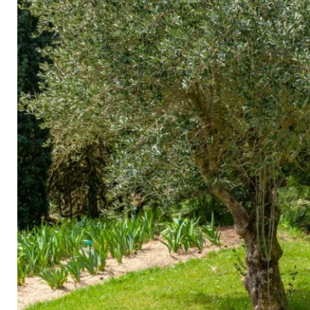
Arbustes de terre de bruyère
Plantes v
Plantes Grimpantes
Plantes v
Arbres fruitiers
Plantes v
Conifères
Plantes v
Plantes méditerranéennes et exotiques
Plantes vi
Rosiers
Plantes vi
remarqua
Plantes vi
Lavande 
Graminé