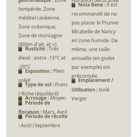
Floraison décorative
Nota Bene :
Il est
tempérée, Zone
recommandé de ne
méditerranéenne,
pas placer le Prunier
Zone océanique,
Mirabelle de Nancy
Zone de montagne
en zone humide. De
(800m d'alt. et +)
Rusticité :
Très
même, une taille
élevé : entre -15°C et
annuelle (en godet
-20°C
par exemple) est
Exposition :
Plein
préconisée.
soleil
Emplacement /
Type de sol :
Franc
Utilisation :
Isolé
/ Riche (équilibré)
Arrosage :
Moyen
Verger
Période de
floraison :
Mars, Avril
Période de récolte
:
Août|Septembre