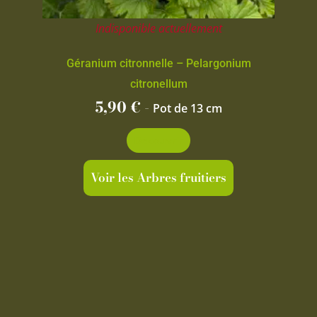
Indisponible actuellement
Géranium citronnelle – Pelargonium
citronellum
5,90
€
-
Pot de 13 cm
Découvrir
Voir les Arbres fruitiers