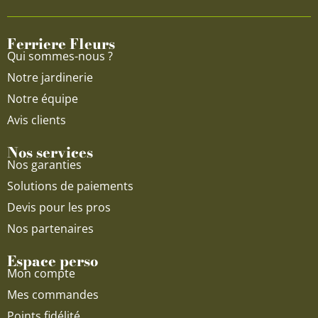
o
b
g
o
e
r
Ferriere Fleurs
k
a
Qui sommes-nous ?
m
Notre jardinerie
Notre équipe
Avis clients
Nos services
Nos garanties
Solutions de paiements
Devis pour les pros
Nos partenaires
Espace perso
Mon compte
Mes commandes
Points fidélité