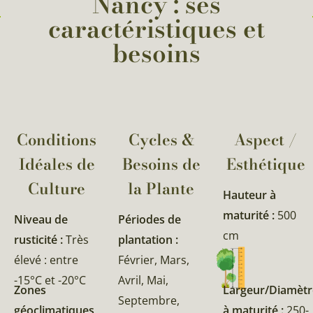
Nancy : ses
caractéristiques et
besoins
Conditions
Cycles &
Aspect /
Idéales de
Besoins de
Esthétique
Culture
la Plante​
Hauteur à
maturité :
500
Niveau de
Périodes de
cm
rusticité :
Très
plantation :
élevé : entre
Février, Mars,
-15°C et -20°C
Avril, Mai,
Zones
Largeur/Diamètr
Septembre,
géoclimatiques
à maturité :
250-