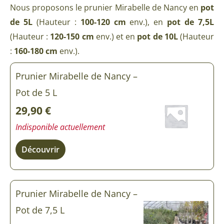
Nous proposons le prunier Mirabelle de Nancy en
pot
de 5L
(Hauteur :
100-120 cm
env.), en
pot de 7,5L
(Hauteur :
120-150 cm
env.) et en
pot de 10L
(Hauteur
:
160-180 cm
env.).
quantité
Prunier Mirabelle de Nancy –
de
Prunier
Pot de 5 L
Mirabelle
de
29,90
€
Nancy
Indisponible actuellement
Découvrir
Prunier Mirabelle de Nancy –
Pot de 7,5 L