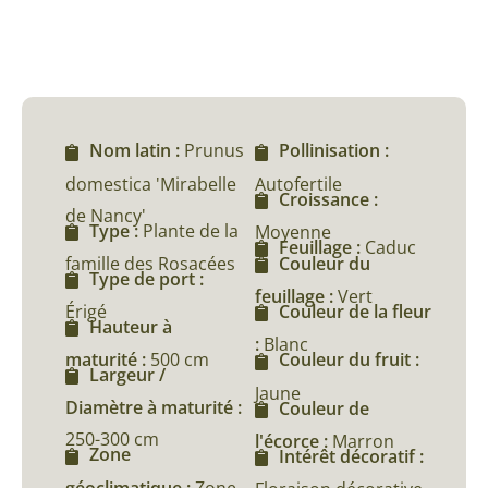
Nom latin :
Prunus
Pollinisation :
domestica 'Mirabelle
Autofertile
Croissance :
de Nancy'
Type :
Plante de la
Moyenne
Feuillage :
Caduc
famille des Rosacées
Couleur du
Type de port :
feuillage :
Vert
Érigé
Couleur de la fleur
Hauteur à
:
Blanc
maturité :
500 cm
Couleur du fruit :
Largeur /
Jaune
Diamètre à maturité :
Couleur de
250-300 cm
l'écorce :
Marron
Zone
Intérêt décoratif :
géoclimatique :
Zone