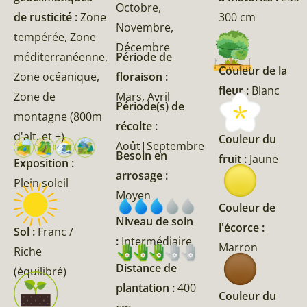
Octobre,
de rusticité :
Zone
300 cm
Novembre,
tempérée, Zone
Décembre
méditerranéenne,
Période de
Couleur de la
Zone océanique,
floraison :
fleur :
Blanc
Zone de
Mars, Avril
Période(s) de
montagne (800m
récolte :
d'alt. et +)
Couleur du
Août|Septembre
Besoin en
fruit :
Jaune
Exposition :
arrosage :
Plein soleil
Moyen
Couleur de
Niveau de soin
l'écorce :
Sol :
Franc /
:
Intermédiaire
Marron
Riche
Distance de
(équilibré)
plantation :
400
Couleur du