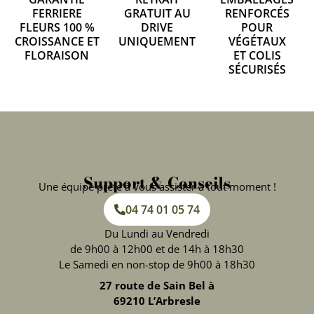
FERRIERE
GRATUIT AU
RENFORCÉS
FLEURS 100 %
DRIVE
POUR
CROISSANCE ET
UNIQUEMENT
VÉGÉTAUX
FLORAISON
ET COLIS
SÉCURISÉS
Support & Conseils
Une équipe prête à vous assister à tout moment !
04 74 01 05 74
Du Lundi au Vendredi
de 9h00 à 12h00 et de 14h à 18h30
Le Samedi en non-stop de 9h00 à 18h30
27 route de Sain Bel à
69210 L’Arbresle