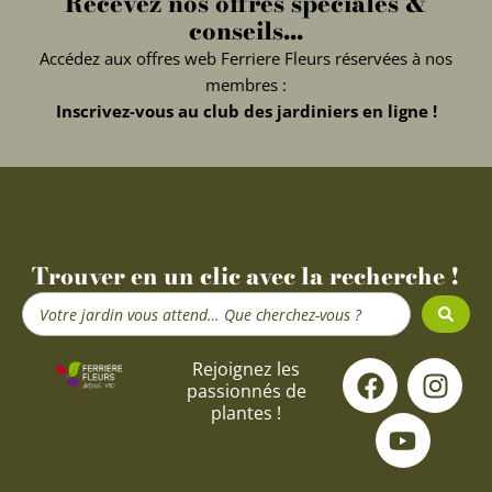
Recevez nos offres spéciales &
conseils...
Accédez aux offres web Ferriere Fleurs réservées à nos
membres :
Inscrivez-vous au club des jardiniers en ligne !
Trouver en un clic avec la recherche !
Search
...
F
Y
I
Rejoignez les
passionnés de
a
o
n
plantes !
c
u
s
e
t
t
b
u
a