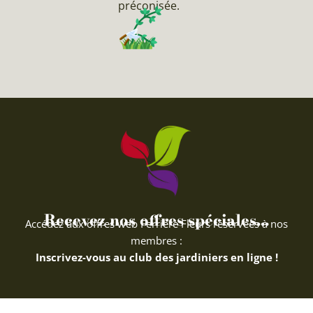
préconisée.
Recevez nos offres spéciales...
Accédez aux offres web Ferriere Fleurs réservées à nos
membres :
Inscrivez-vous au club des jardiniers en ligne !