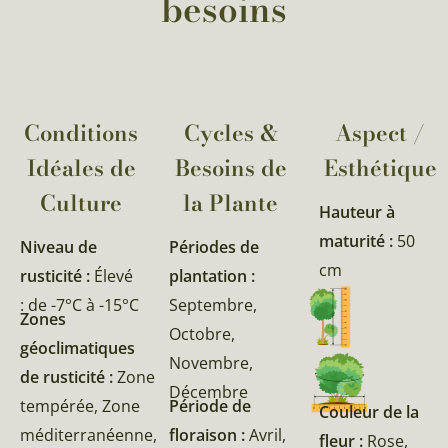
besoins
Conditions
Cycles &
Aspect /
Idéales de
Besoins de
Esthétique
Culture
la Plante​
Hauteur à
maturité :
50
Niveau de
Périodes de
cm
rusticité :
Élevé
plantation :
: de -7°C à -15°C
Septembre,
Zones
Octobre,
géoclimatiques
Novembre,
de rusticité :
Zone
Décembre
tempérée, Zone
Période de
Couleur de la
méditerranéenne,
floraison :
Avril,
fleur :
Rose,