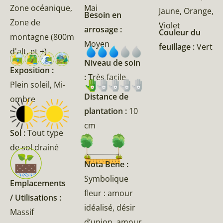
Zone océanique,
Mai
Jaune, Orange,
Besoin en
Zone de
Violet
arrosage :
Couleur du
montagne (800m
Moyen
feuillage :
Vert
d'alt, et +)
Niveau de soin
Exposition :
:
Très facile
Plein soleil, Mi-
Distance de
ombre
plantation :
10
cm
Sol :
Tout type
de sol drainé
Nota Bene :
Symbolique
Emplacements
fleur : amour
/ Utilisations :
idéalisé, désir
Massif
d’union, amour