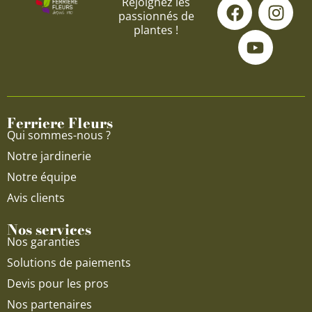
F
Y
I
Rejoignez les
passionnés de
a
o
n
plantes !
c
u
s
e
t
t
b
u
a
o
b
g
o
e
r
Ferriere Fleurs
k
a
Qui sommes-nous ?
m
Notre jardinerie
Notre équipe
Avis clients
Nos services
Nos garanties
Solutions de paiements
Devis pour les pros
Nos partenaires