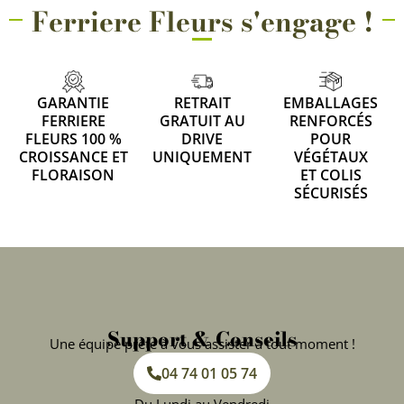
Ferriere Fleurs s'engage !
GARANTIE
RETRAIT
EMBALLAGES
FERRIERE
GRATUIT AU
RENFORCÉS
FLEURS 100 %
DRIVE
POUR
CROISSANCE ET
UNIQUEMENT
VÉGÉTAUX
FLORAISON
ET COLIS
SÉCURISÉS
Support & Conseils
Une équipe prête à vous assister à tout moment !
04 74 01 05 74