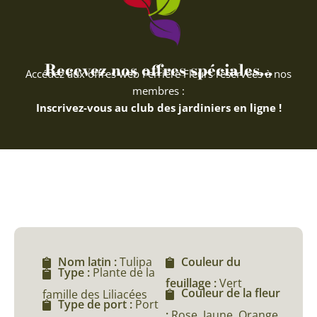
Recevez nos offres spéciales...
Accédez aux offres web Ferriere Fleurs réservées à nos
membres :
Inscrivez-vous au club des jardiniers en ligne !
Nom latin :
Tulipa
Couleur du
Type :
Plante de la
feuillage :
Vert
Couleur de la fleur
famille des Liliacées
Type de port :
Port
:
Rose, Jaune, Orange,