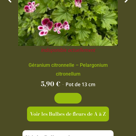
Indisponible actuellement
Géranium citronnelle – Pelargonium
citronellum
5,90
€
-
Pot de 13 cm
Découvrir
Voir les Bulbes de fleurs de A à Z