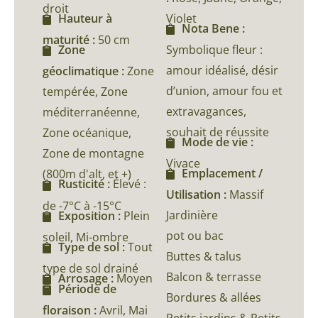
droit
Violet
Hauteur à
Nota Bene :
maturité :
50 cm
Symbolique fleur :
Zone
amour idéalisé, désir
géoclimatique :
Zone
d’union, amour fou et
tempérée, Zone
extravagances,
méditerranéenne,
souhait de réussite
Zone océanique,
Mode de vie :
Zone de montagne
Vivace
Emplacement /
(800m d'alt, et +)
Rusticité :
Élevé :
Utilisation :
Massif
de -7°C à -15°C
Jardinière
Exposition :
Plein
pot ou bac
soleil, Mi-ombre
Type de sol :
Tout
Buttes & talus
type de sol drainé
Balcon & terrasse
Arrosage :
Moyen
Période de
Bordures & allées
floraison :
Avril, Mai