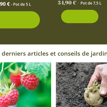
page
34,90
€
-
,90
€
Pot de 7,5 L
- Pot de 5 L
du
produit
Découvrir
ditionnements
isponibles
 derniers articles et conseils de jardi