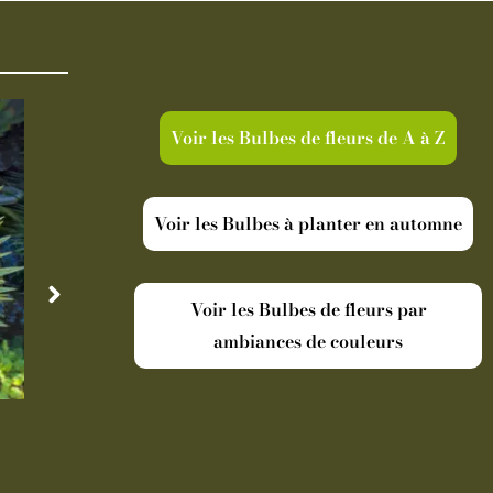
Voir les Bulbes de fleurs de A à Z
Voir les Bulbes à planter en automne
Voir les Bulbes de fleurs par
ambiances de couleurs
Disponible
Indisp
Cordyline australis Torbay Dazzler
Oranger Ar