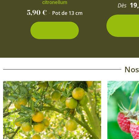
citronellum
19
Dès
5,90
€
-
Pot de 13 cm
2 con
d
Découvrir
Nos