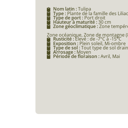
Nom latin :
Tulipa
Type :
Plante de la famille des Lilia
Type de port :
Port droit
Hauteur à maturité :
30 cm
Zone géoclimatique :
Zone tempéré
Zone océanique, Zone de montagne (80
Rusticité :
Élevé : de -7°C à -15°C
Exposition :
Plein soleil, Mi-ombre
Type de sol :
Tout type de sol drai
Arrosage :
Moyen
Période de floraison :
Avril, Mai