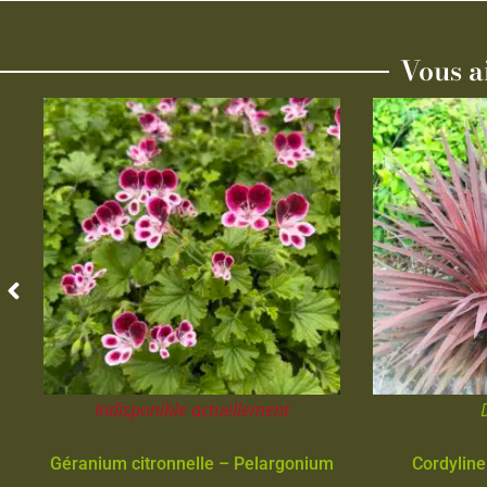
Vous a
Indisponible actuellement
Géranium citronnelle – Pelargonium
Cordyline