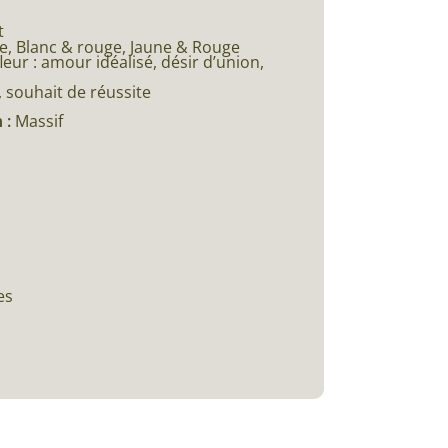
t
, Blanc & rouge, Jaune & Rouge
eur : amour idéalisé, désir d’union,
 souhait de réussite
 :
Massif
es