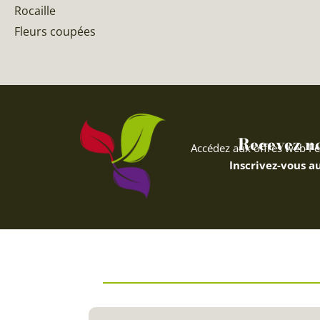
Rocaille
Fleurs coupées
Recevez nos
Accédez aux offres web Fe
Inscrivez-vous au