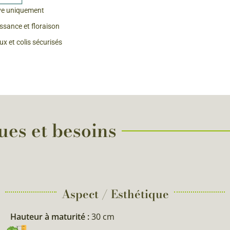
ve uniquement
 & Graines Spéciales Fraîcheur
issance et floraison
x et colis sécurisés
 fleurs de A à Z
u Potager
ques et besoins
Aspect / Esthétique
Hauteur à maturité :
30 cm