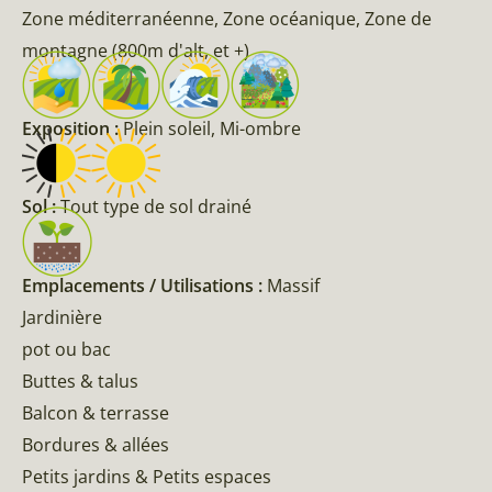
Zone méditerranéenne, Zone océanique, Zone de
montagne (800m d'alt, et +)
Exposition :
Plein soleil, Mi-ombre
Sol :
Tout type de sol drainé
Emplacements / Utilisations :
Massif
Jardinière
pot ou bac
Buttes & talus
Balcon & terrasse
Bordures & allées
Petits jardins & Petits espaces