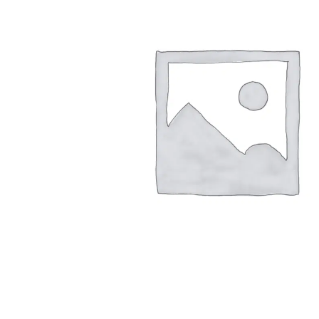
Arbustes de terre de bruyère
Plantes v
Plantes Grimpantes
Plantes v
Arbres fruitiers
Plantes v
Conifères
Plantes v
Plantes méditerranéennes et exotiques
Plantes vi
Rosiers
Plantes vi
remarqua
Plantes vi
Lavande 
Graminé