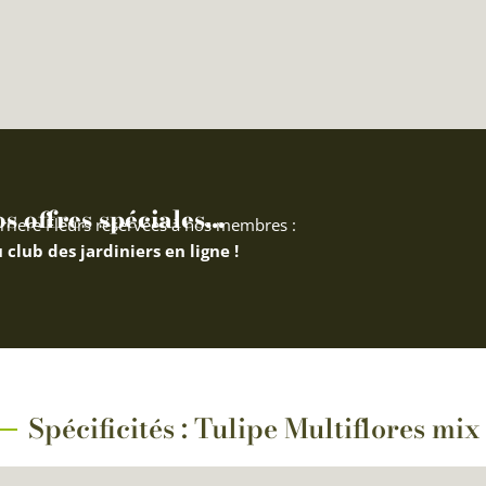
 offres spéciales...
rriere Fleurs réservées à nos membres :
 club des jardiniers en ligne !
Spécificités : Tulipe Multiflores mix