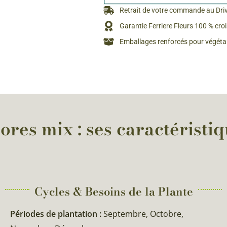
Rosiers à grosses fleurs
Retrait de votre commande au Dri
Semences
d’Antan
Garantie Ferriere Fleurs 100 % cro
Rosiers parfumés
Emballages renforcés pour végétau
Bulbes de
Rosiers grimpants
Bulbes d
ores mix : ses caractéristi
Cycles & Besoins de la Plante​
Périodes de plantation :
Septembre, Octobre,