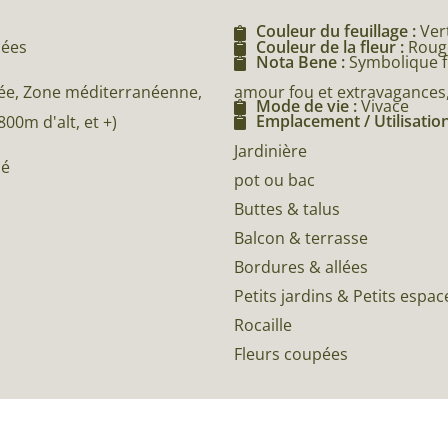
Couleur du feuillage :
Ver
cées
Couleur de la fleur :
Rouge
Nota Bene :
Symbolique fl
amour fou et extravagances,
e, Zone méditerranéenne,
Mode de vie :
Vivace
Emplacement / Utilisation
0m d'alt, et +)
Jardinière
né
pot ou bac
Buttes & talus
Balcon & terrasse
Bordures & allées
Petits jardins & Petits espac
Rocaille
Fleurs coupées