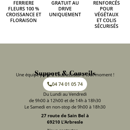
FERRIERE
GRATUIT AU
RENFORCÉS
FLEURS 100 %
DRIVE
POUR
CROISSANCE ET
UNIQUEMENT
VÉGÉTAUX
FLORAISON
ET COLIS
SÉCURISÉS
Support & Conseils
Une équipe prête à vous assister à tout moment !
04 74 01 05 74
Du Lundi au Vendredi
de 9h00 à 12h00 et de 14h à 18h30
Le Samedi en non-stop de 9h00 à 18h30
27 route de Sain Bel à
69210 L’Arbresle