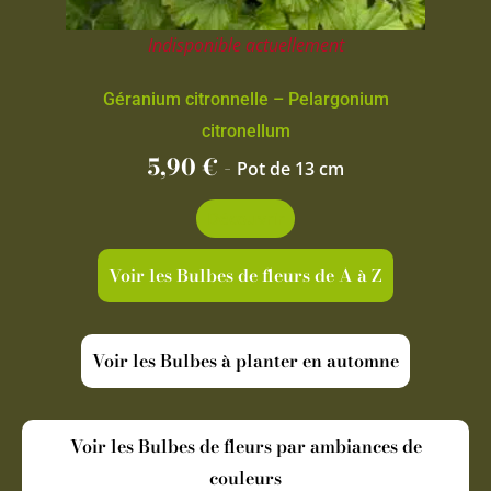
Indisponible actuellement
Géranium citronnelle – Pelargonium
citronellum
5,90
€
-
Pot de 13 cm
Découvrir
Voir les Bulbes de fleurs de A à Z
Voir les Bulbes à planter en automne
Voir les Bulbes de fleurs par ambiances de
couleurs