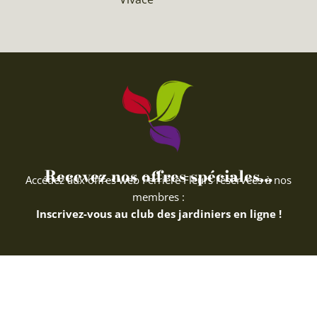
Recevez nos offres spéciales...
Accédez aux offres web Ferriere Fleurs réservées à nos
membres :
Inscrivez-vous au club des jardiniers en ligne !