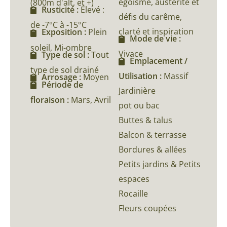
égoïsme, austérité et
(800m d'alt, et +)
Rusticité :
Élevé :
défis du carême,
de -7°C à -15°C
clarté et inspiration
Exposition :
Plein
Mode de vie :
soleil, Mi-ombre
Vivace
Type de sol :
Tout
Emplacement /
type de sol drainé
Utilisation :
Massif
Arrosage :
Moyen
Période de
Jardinière
floraison :
Mars, Avril
pot ou bac
Buttes & talus
Balcon & terrasse
Bordures & allées
Petits jardins & Petits
espaces
Rocaille
Fleurs coupées