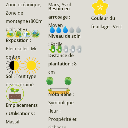
Zone océanique,
Mars, Avril
Besoin en
Zone de
arrosage :
Couleur du
montagne (800m
Moyen
feuillage :
Vert
d'alt, et +)
Niveau de soin
Exposition :
:
Facile
Plein soleil, Mi-
Distance de
ombre
plantation :
8
cm
Sol :
Tout type
de sol drainé
Nota Bene :
Symbolique
Emplacements
fleur :
/ Utilisations :
Prospérité et
Massif
richesse,