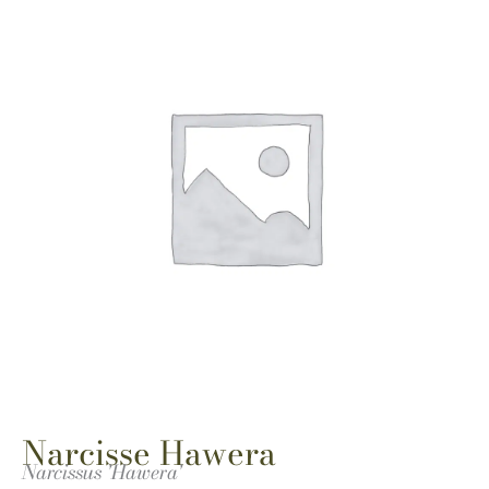
Narcisse Hawera
Narcissus 'Hawera'