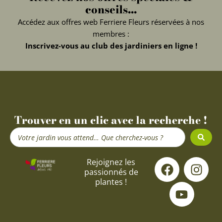
conseils...
Accédez aux offres web Ferriere Fleurs réservées à nos
membres :
Inscrivez-vous au club des jardiniers en ligne !
Trouver en un clic avec la recherche !
Search
...
F
Y
I
Rejoignez les
passionnés de
a
o
n
plantes !
c
u
s
e
t
t
b
u
a