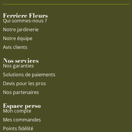
o
b
g
o
e
r
Ferriere Fleurs
k
a
Qui sommes-nous ?
m
Notre jardinerie
Notre équipe
Avis clients
Nos services
Nos garanties
Solutions de paiements
Devis pour les pros
Nos partenaires
Espace perso
Mon compte
Mes commandes
Points fidélité