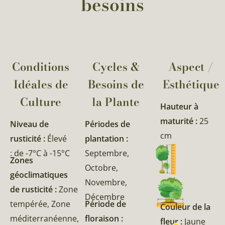
besoins
Conditions
Cycles &
Aspect /
Idéales de
Besoins de
Esthétique
Culture
la Plante​
Hauteur à
maturité :
25
Niveau de
Périodes de
cm
rusticité :
Élevé
plantation :
: de -7°C à -15°C
Septembre,
Zones
Octobre,
géoclimatiques
Novembre,
de rusticité :
Zone
Décembre
tempérée, Zone
Période de
Couleur de la
méditerranéenne,
floraison :
fleur :
Jaune