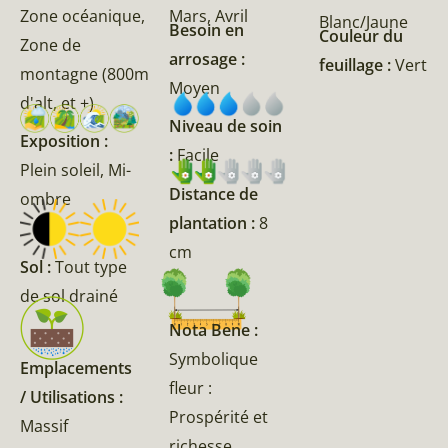
Zone océanique,
Mars, Avril
Blanc/Jaune
Besoin en
Couleur du
Zone de
arrosage :
feuillage :
Vert
montagne (800m
Moyen
d'alt, et +)
Niveau de soin
Exposition :
:
Facile
Plein soleil, Mi-
Distance de
ombre
plantation :
8
cm
Sol :
Tout type
de sol drainé
Nota Bene :
Symbolique
Emplacements
fleur :
/ Utilisations :
Prospérité et
Massif
richesse,