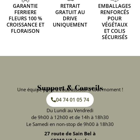
GARANTIE
RETRAIT
EMBALLAGES
FERRIERE
GRATUIT AU
RENFORCÉS
FLEURS 100 %
DRIVE
POUR
CROISSANCE ET
UNIQUEMENT
VÉGÉTAUX
FLORAISON
ET COLIS
SÉCURISÉS
Support & Conseils
Une équipe prête à vous assister à tout moment !
04 74 01 05 74
Du Lundi au Vendredi
de 9h00 à 12h00 et de 14h à 18h30
Le Samedi en non-stop de 9h00 à 18h30
27 route de Sain Bel à