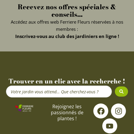
Recevez nos offres spéciales &
conseils...
Accédez aux offres web Ferriere Fleurs réservées à nos
membres :
Inscrivez-vous au club des jardiniers en ligne !
Trouver en un clic avec la recherche !
Search
...
F
Y
I
Rejoignez les
passionnés de
a
o
n
plantes !
c
u
s
e
t
t