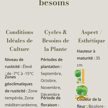
besoins
Conditions
Cycles &
Aspect /
Idéales de
Besoins de
Esthétique
Culture
la Plante​
Hauteur à
maturité :
35
Niveau de
Périodes de
cm
rusticité :
Élevé
plantation :
: de -7°C à -15°C
Septembre,
Zones
Octobre,
géoclimatiques
Novembre,
de rusticité :
Zone
Décembre
tempérée, Zone
Période de
Couleur de la
méditerranéenne,
floraison :
fleur :
Bicolore -