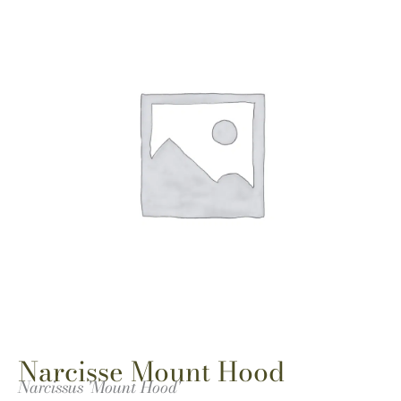
Narcisse Mount Hood
Narcissus 'Mount Hood'