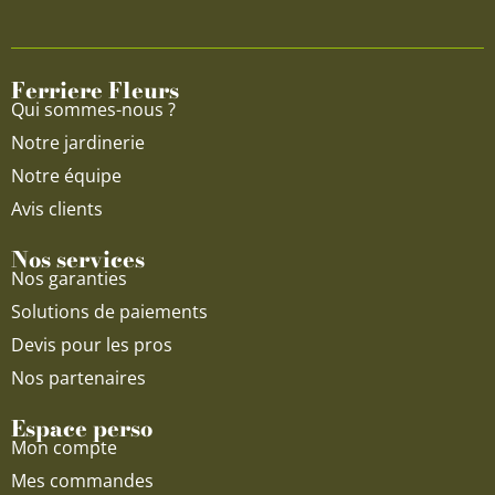
b
u
a
o
b
g
o
e
r
Ferriere Fleurs
k
a
Qui sommes-nous ?
m
Notre jardinerie
Notre équipe
Avis clients
Nos services
Nos garanties
Solutions de paiements
Devis pour les pros
Nos partenaires
Espace perso
Mon compte
Mes commandes