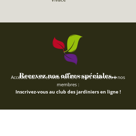
Recevez nos offres spéciales...
Accédez aux offres web Ferriere Fleurs réservées à nos
membres :
Inscrivez-vous au club des jardiniers en ligne !