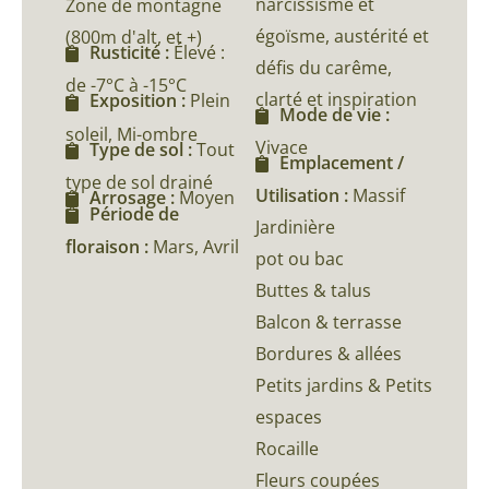
narcissisme et
Zone de montagne
égoïsme, austérité et
(800m d'alt, et +)
Rusticité :
Élevé :
défis du carême,
de -7°C à -15°C
clarté et inspiration
Exposition :
Plein
Mode de vie :
soleil, Mi-ombre
Vivace
Type de sol :
Tout
Emplacement /
type de sol drainé
Utilisation :
Massif
Arrosage :
Moyen
Période de
Jardinière
floraison :
Mars, Avril
pot ou bac
Buttes & talus
Balcon & terrasse
Bordures & allées
Petits jardins & Petits
espaces
Rocaille
Fleurs coupées