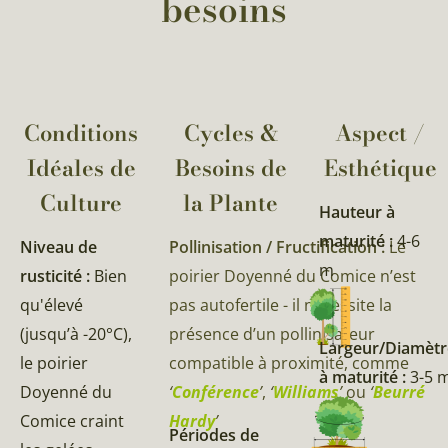
besoins
Conditions
Cycles &
Aspect /
Idéales de
Besoins de
Esthétique
Culture
la Plante​
Hauteur à
maturité :
4-6
Niveau de
Pollinisation / Fructification :
Le
m
rusticité :
Bien
poirier Doyenné du Comice n’est
qu'élevé
pas autofertile - il nécessite la
(jusqu’à -20°C),
présence d’un pollinisateur
Largeur/Diamètr
le poirier
compatible à proximité, comme
à maturité :
3-5 
Doyenné du
‘
Conférence
’
,
‘
Williams
’
ou
‘
Beurré
Comice craint
Hardy
’
Périodes de