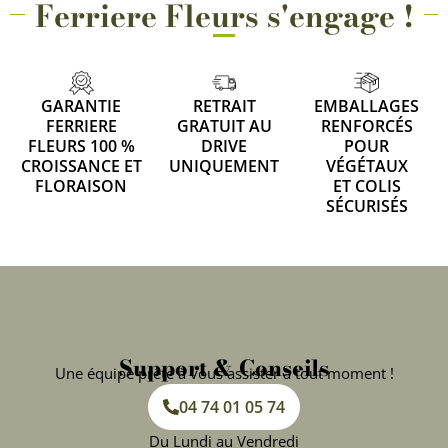
Ferriere Fleurs s'engage !
GARANTIE
RETRAIT
EMBALLAGES
FERRIERE
GRATUIT AU
RENFORCÉS
FLEURS 100 %
DRIVE
POUR
CROISSANCE ET
UNIQUEMENT
VÉGÉTAUX
FLORAISON
ET COLIS
SÉCURISÉS
Support & Conseils
Une équipe prête à vous assister à tout moment !
04 74 01 05 74
Du Lundi au Vendredi