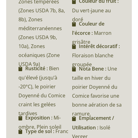
Couleur du fruit :
Zones tempérées
(Zones USDA 7b, 8a,
Du vert-jaune au
8b), Zones
doré
Couleur de
méditerranéennes
l'écorce :
Marron
(Zones USDA 9b,
grisâtre
10a), Zones
Intérêt décoratif :
océaniques (Zone
Floraison blanche
USDA 9a)
groupée
Rusticité :
Bien
Nota Bene :
Une
qu'élevé (jusqu’à
taille en hiver du
-20°C), le poirier
poirier Doyenné du
Doyenné du Comice
Comice favorise une
craint les gelées
bonne aération de sa
tardives
ramure.
Exposition :
Mi-
Emplacement /
ombre, Plein soleil
Utilisation :
Isolé
Type de sol :
Franc
Verger