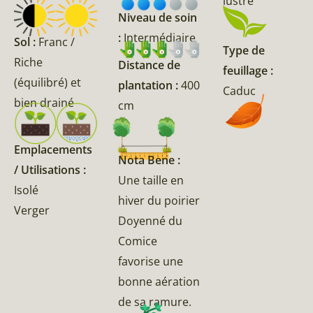
lustré
Niveau de soin
:
Intermédiaire
Sol :
Franc /
Type de
Riche
Distance de
feuillage :
(équilibré) et
plantation :
400
Caduc
bien drainé
cm
Emplacements
Nota Bene :
/ Utilisations :
Une taille en
Isolé
hiver du poirier
Verger
Doyenné du
Comice
favorise une
bonne aération
de sa ramure.