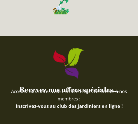
Recevez nos offres spéciales...
Accédez aux offres web Ferriere Fleurs réservées à nos
membres :
Inscrivez-vous au club des jardiniers en ligne !