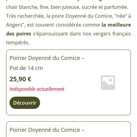
chair blanche, fine, bien juteuse, sucrée et parfumée.
Très recherchée, la poire Doyenné du Comice, “née” à
Angers”, est souvent considérée comme
la meilleure
des poires
s’épanouissant dans nos vergers français
tempérés.
quantité
Poirier Doyenné du Comice –
de
Poirier
Pot de 14 cm
Doyenné
du
25,90
€
Comice
Indisponible actuellement
Découvrir
Poirier Doyenné du Comice –