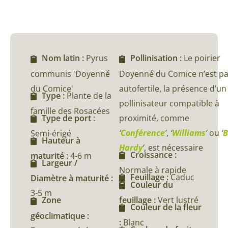
Nom latin :
Pyrus
Pollinisation :
Le poirier
communis 'Doyenné
Doyenné du Comice n’est p
du Comice'
autofertile, la présence d’un
Type :
Plante de la
pollinisateur compatible à
famille des Rosacées
proximité, comme
Type de port :
‘
Conférence
’
,
‘
Williams
’
ou
‘
B
Semi-érigé
Hauteur à
Hardy
’
, est nécessaire
Croissance :
maturité :
4-6 m
Largeur /
Normale à rapide
Feuillage :
Caduc
Diamètre à maturité :
Couleur du
3-5 m
feuillage :
Vert lustré
Zone
Couleur de la fleur
géoclimatique :
:
Blanc