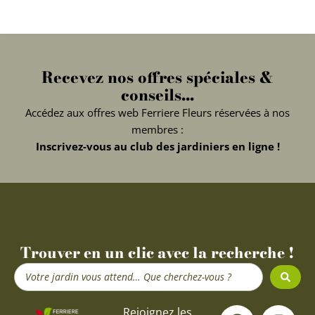
Recevez nos offres spéciales &
conseils...
Accédez aux offres web Ferriere Fleurs réservées à nos
membres :
Inscrivez-vous au club des jardiniers en ligne !
Trouver en un clic avec la recherche !
Search
...
F
Y
I
Rejoignez les