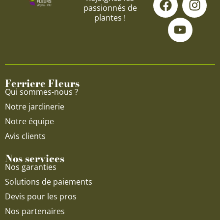
passionnés de
a
o
n
plantes !
c
u
s
e
t
t
b
u
a
o
b
g
o
e
r
Ferriere Fleurs
k
a
Qui sommes-nous ?
m
Notre jardinerie
Notre équipe
Avis clients
Nos services
Nos garanties
Solutions de paiements
Devis pour les pros
Nos partenaires