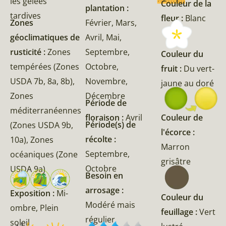
les gelées
Couleur de la
plantation :
tardives
fleur :
Blanc
Zones
Février, Mars,
géoclimatiques de
Avril, Mai,
rusticité :
Zones
Septembre,
Couleur du
tempérées (Zones
Octobre,
fruit :
Du vert-
USDA 7b, 8a, 8b),
Novembre,
jaune au doré
Zones
Décembre
Période de
méditerranéennes
Couleur de
floraison :
Avril
Période(s) de
(Zones USDA 9b,
l'écorce :
récolte :
10a), Zones
Marron
Septembre,
océaniques (Zone
grisâtre
Octobre
USDA 9a)
Besoin en
arrosage :
Exposition :
Mi-
Couleur du
Modéré mais
ombre, Plein
feuillage :
Vert
régulier
soleil