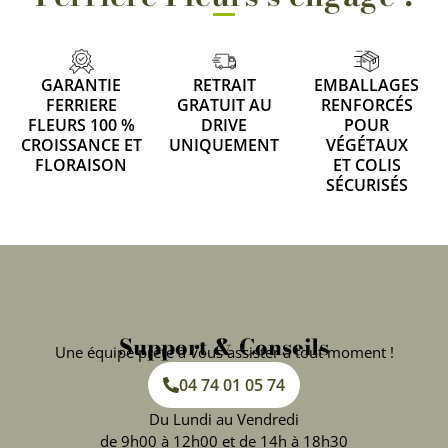
GARANTIE
RETRAIT
EMBALLAGES
FERRIERE
GRATUIT AU
RENFORCÉS
FLEURS 100 %
DRIVE
POUR
CROISSANCE ET
UNIQUEMENT
VÉGÉTAUX
FLORAISON
ET COLIS
SÉCURISÉS
Support & Conseils
Une équipe prête à vous assister à tout moment !
04 74 01 05 74
Du Lundi au Vendredi
de 9h00 à 12h00 et de 14h à 18h30