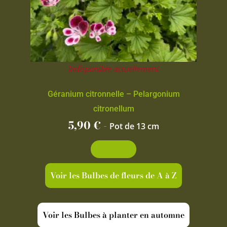
Indisponible actuellement
Géranium citronnelle – Pelargonium
citronellum
5,90
€
-
Pot de 13 cm
Découvrir
Voir les Bulbes de fleurs de A à Z
Voir les Bulbes à planter en automne