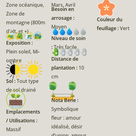
Zone océanique,
Mars, Avril
Besoin en
Zone de
arrosage :
Couleur du
montagne (800m
Moyen
feuillage :
Vert
d'alt, et +)
Niveau de soin
Exposition :
:
Très facile
Plein soleil, Mi-
Distance de
ombre
plantation :
10
cm
Sol :
Tout type
de sol drainé
Nota Bene :
Symbolique
Emplacements
fleur : amour
/ Utilisations :
idéalisé, désir
Massif
d’union, amour