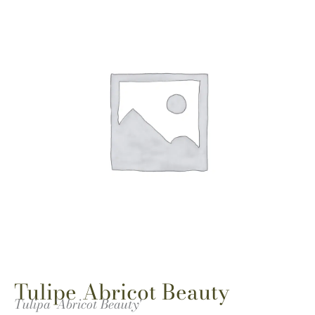
Tulipe Abricot Beauty
Tulipa 'Abricot Beauty'