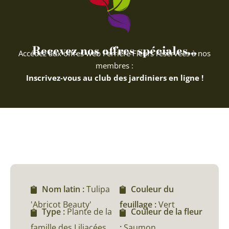
Recevez nos offres spéciales...
Accédez aux offres web Ferriere Fleurs réservées à nos
membres :
Inscrivez-vous au club des jardiniers en ligne !
Nom latin :
Tulipa
Couleur du
'Abricot Beauty'
feuillage :
Vert
Type :
Plante de la
Couleur de la fleur
famille des Liliacées
:
Saumon