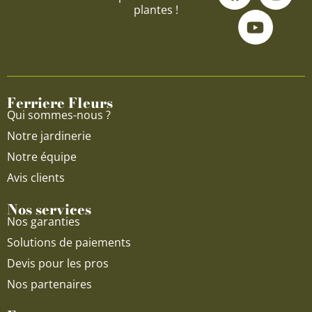
a
o
n
plantes !
c
u
s
e
t
t
b
u
a
o
b
g
o
e
r
Ferriere Fleurs
k
a
Qui sommes-nous ?
m
Notre jardinerie
Notre équipe
Avis clients
Nos services
Nos garanties
Solutions de paiements
Devis pour les pros
Nos partenaires