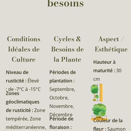
besoins
Conditions
Cycles &
Aspect /
Idéales de
Besoins de
Esthétique
Culture
la Plante​
Hauteur à
maturité :
30
Niveau de
Périodes de
cm
rusticité :
Élevé
plantation :
: de -7°C à -15°C
Septembre,
Zones
Octobre,
géoclimatiques
Novembre,
de rusticité :
Zone
Décembre
tempérée, Zone
Période de
Couleur de la
méditerranéenne,
floraison :
fleur :
Saumon