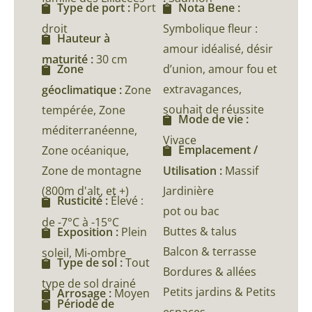
Type de port :
Port
Nota Bene :
droit
Symbolique fleur :
Hauteur à
amour idéalisé, désir
maturité :
30 cm
d’union, amour fou et
Zone
extravagances,
géoclimatique :
Zone
souhait de réussite
tempérée, Zone
Mode de vie :
méditerranéenne,
Vivace
Emplacement /
Zone océanique,
Zone de montagne
Utilisation :
Massif
(800m d'alt, et +)
Jardinière
Rusticité :
Élevé :
pot ou bac
de -7°C à -15°C
Buttes & talus
Exposition :
Plein
Balcon & terrasse
soleil, Mi-ombre
Type de sol :
Tout
Bordures & allées
type de sol drainé
Petits jardins & Petits
Arrosage :
Moyen
Période de