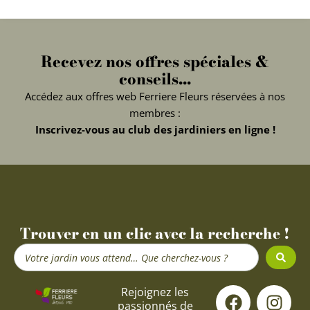
Recevez nos offres spéciales &
conseils...
Accédez aux offres web Ferriere Fleurs réservées à nos
membres :
Inscrivez-vous au club des jardiniers en ligne !
Trouver en un clic avec la recherche !
Search
...
F
Y
I
Rejoignez les
passionnés de