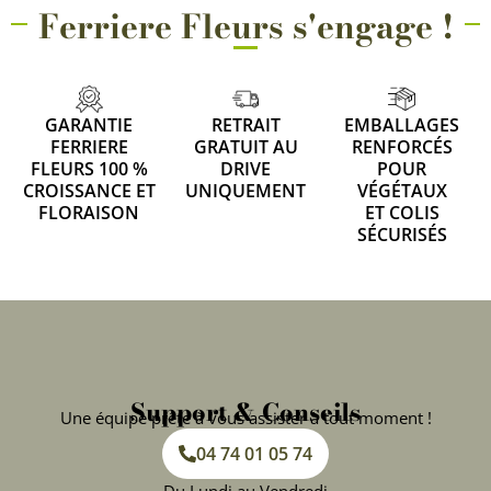
Ferriere Fleurs s'engage !
GARANTIE
RETRAIT
EMBALLAGES
FERRIERE
GRATUIT AU
RENFORCÉS
FLEURS 100 %
DRIVE
POUR
CROISSANCE ET
UNIQUEMENT
VÉGÉTAUX
FLORAISON
ET COLIS
SÉCURISÉS
Support & Conseils
Une équipe prête à vous assister à tout moment !
04 74 01 05 74