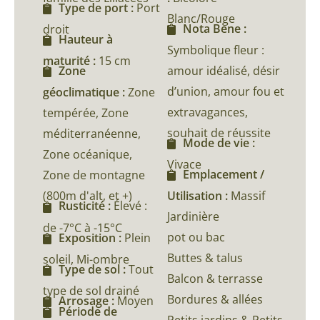
Type de port :
Port
Blanc/Rouge
Nota Bene :
droit
Hauteur à
Symbolique fleur :
maturité :
15 cm
amour idéalisé, désir
Zone
d’union, amour fou et
géoclimatique :
Zone
extravagances,
tempérée, Zone
souhait de réussite
méditerranéenne,
Mode de vie :
Zone océanique,
Vivace
Emplacement /
Zone de montagne
(800m d'alt, et +)
Utilisation :
Massif
Rusticité :
Élevé :
Jardinière
de -7°C à -15°C
pot ou bac
Exposition :
Plein
Buttes & talus
soleil, Mi-ombre
Type de sol :
Tout
Balcon & terrasse
type de sol drainé
Bordures & allées
Arrosage :
Moyen
Période de