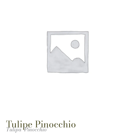
Tulipe Pinocchio
Tulipa 'Pinocchio'