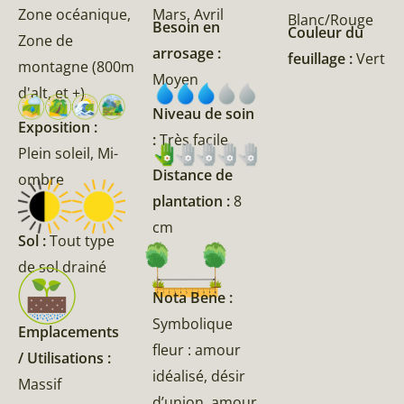
Zone océanique,
Mars, Avril
Blanc/Rouge
Besoin en
Couleur du
Zone de
arrosage :
feuillage :
Vert
montagne (800m
Moyen
d'alt, et +)
Niveau de soin
Exposition :
:
Très facile
Plein soleil, Mi-
Distance de
ombre
plantation :
8
cm
Sol :
Tout type
de sol drainé
Nota Bene :
Symbolique
Emplacements
fleur : amour
/ Utilisations :
idéalisé, désir
Massif
d’union, amour