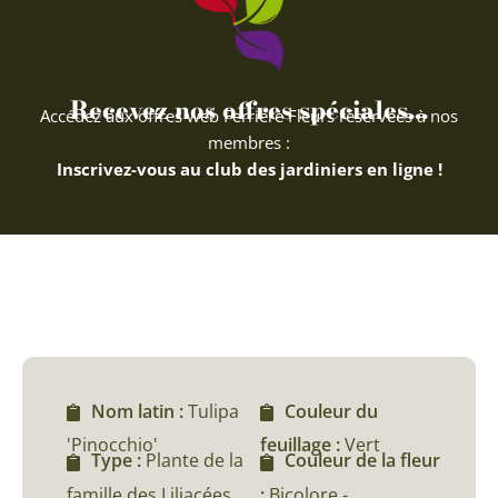
Recevez nos offres spéciales...
Accédez aux offres web Ferriere Fleurs réservées à nos
membres :
Inscrivez-vous au club des jardiniers en ligne !
Nom latin :
Tulipa
Couleur du
'Pinocchio'
feuillage :
Vert
Type :
Plante de la
Couleur de la fleur
famille des Liliacées
:
Bicolore -