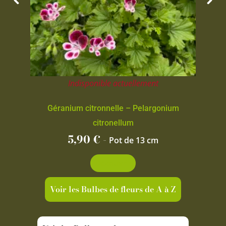
Indisponible actuellement
Géranium citronnelle – Pelargonium
citronellum
5,90
€
-
Pot de 13 cm
Découvrir
Voir les Bulbes de fleurs de A à Z