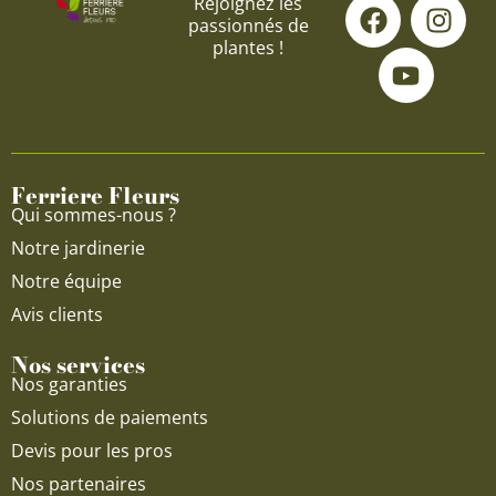
F
Y
I
Rejoignez les
passionnés de
a
o
n
plantes !
c
u
s
e
t
t
b
u
a
o
b
g
o
e
r
Ferriere Fleurs
k
a
Qui sommes-nous ?
m
Notre jardinerie
Notre équipe
Avis clients
Nos services
Nos garanties
Solutions de paiements
Devis pour les pros
Nos partenaires