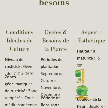
besoins
Conditions
Cycles &
Aspect /
Idéales de
Besoins de
Esthétique
Culture
la Plante​
Hauteur à
maturité :
15
Niveau de
Périodes de
cm
rusticité :
Élevé
plantation :
: de -7°C à -15°C
Septembre,
Zones
Octobre,
géoclimatiques
Novembre,
de rusticité :
Zone
Décembre
tempérée, Zone
Période de
Couleur de la
méditerranéenne,
floraison :
fleur :
Bicolore -