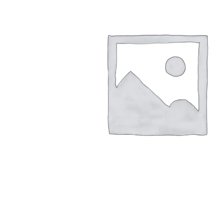
Arbustes de terre de bruyère
Plantes v
Plantes Grimpantes
Plantes v
Arbres fruitiers
Plantes v
Conifères
Plantes v
Plantes méditerranéennes et exotiques
Plantes vi
Rosiers
Plantes vi
remarqua
Plantes vi
Lavande 
Graminé