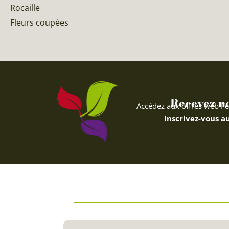
Rocaille
Fleurs coupées
Recevez nos
Accédez aux offres web Fe
Inscrivez-vous au