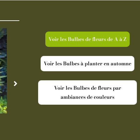
Voir les Bulbes de fleurs de A à Z
Voir les Bulbes à planter en automne
Voir les Bulbes de fleurs par
ambiances de couleurs
Disponible
Indisp
Cordyline australis Torbay Dazzler
Oranger Ar