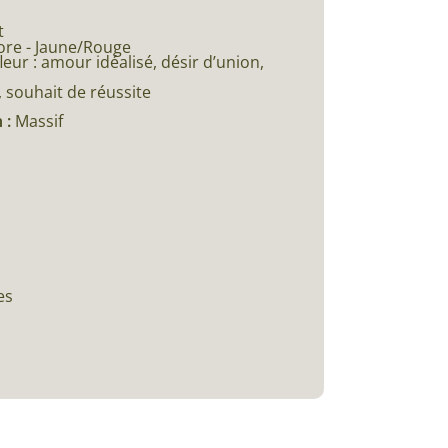
t
ore - Jaune/Rouge
eur : amour idéalisé, désir d’union,
 souhait de réussite
 :
Massif
es