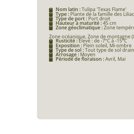
Nom latin :
Tulipa 'Texas Flame'
Type :
Plante de la famille des Lilia
Type de port :
Port droit
Hauteur à maturité :
45 cm
Zone géoclimatique :
Zone tempéré
Zone océanique, Zone de montagne (80
Rusticité :
Élevé : de -7°C à -15°C
Exposition :
Plein soleil, Mi-ombre
Type de sol :
Tout type de sol drai
Arrosage :
Moyen
Période de floraison :
Avril, Mai