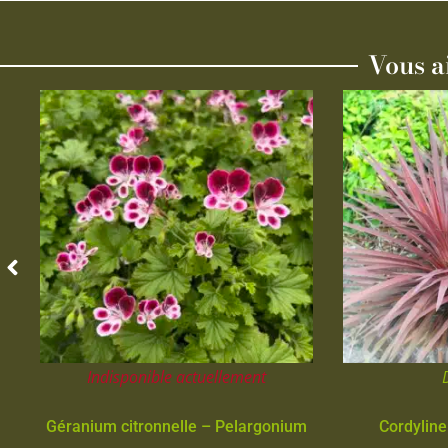
Vous a
Indisponible actuellement
Géranium citronnelle – Pelargonium
Cordyline