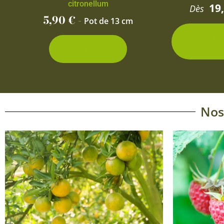
citronellum
19
Dès
5,90
€
-
Pot de 13 cm
2 con
d
Découvrir
Nos