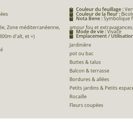
Couleur du feuillage :
Ver
cées
Couleur de la fleur :
Bicol
Nota Bene :
Symbolique fl
amour fou et extravagances,
e, Zone méditerranéenne,
Mode de vie :
Vivace
Emplacement / Utilisation
0m d'alt, et +)
Jardinière
né
pot ou bac
Buttes & talus
Balcon & terrasse
Bordures & allées
Petits jardins & Petits espac
Rocaille
Fleurs coupées