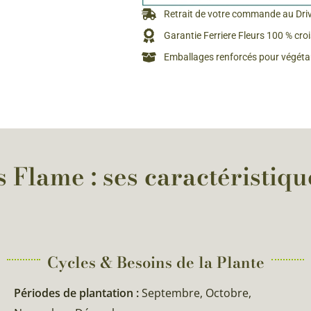
Rosiers à grosses fleurs
Retrait de votre commande au Dri
Semences
d’Antan
Garantie Ferriere Fleurs 100 % cro
Rosiers parfumés
Emballages renforcés pour végétau
Bulbes de
Rosiers grimpants
Bulbes d
 Flame : ses caractéristiqu
Cycles & Besoins de la Plante​
Périodes de plantation :
Septembre, Octobre,