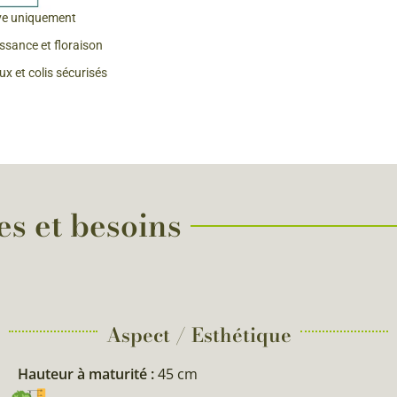
ve uniquement
 & Graines Spéciales Fraîcheur
issance et floraison
x et colis sécurisés
 fleurs de A à Z
u Potager
es et besoins
Aspect / Esthétique
Hauteur à maturité :
45 cm