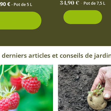
page
34,90
€
-
,90
€
Pot de 7,5 L
- Pot de 5 L
du
produit
Découvrir
ditionnements
isponibles
 derniers articles et conseils de jardi