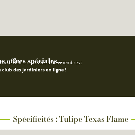
 offres spéciales...
rriere Fleurs réservées à nos membres :
 club des jardiniers en ligne !
Spécificités : Tulipe Texas Flame