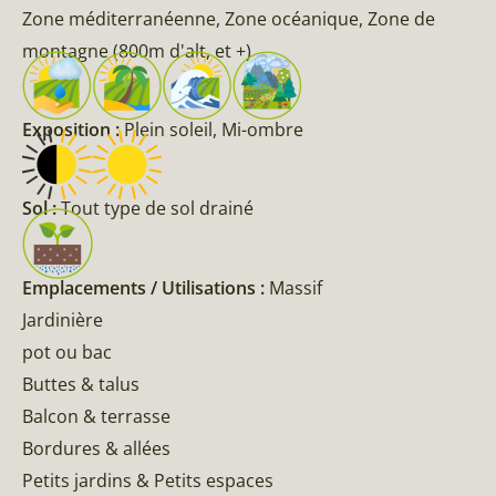
Zone méditerranéenne, Zone océanique, Zone de
montagne (800m d'alt, et +)
Exposition :
Plein soleil, Mi-ombre
Sol :
Tout type de sol drainé
Emplacements / Utilisations :
Massif
Jardinière
pot ou bac
Buttes & talus
Balcon & terrasse
Bordures & allées
Petits jardins & Petits espaces